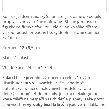
Koník s jezdcem značky Safari Ltd. je krásně do detailu
propracovaný a ručně malovaný.
Stejně jako ostatní
figurky od firmy Safari Ltd. udělá koník Vašim dětem
velkou radost,
případně hezky doplní ostatní domácí
zvířátka.
Rozměr:
12 x 9,5 cm
Materiál: plast
Vhodné pro děti starší 3 let.
Safari Ltd. je předním výrobcem a celosvětovým
distributorem vzdělávacích hraček v podobě
autentických, ručně malovaných modelů zvířat a
dětských pomůcek do přírody. Je
firmou ekologickou,
které záleží na bezpečí našich dětí a planety. Také proto
jsou všechny
výrobky bez ftalátů
a jsou velmi důkladně