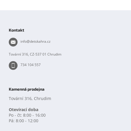
Z
á
p
Kontakt
a
t
info
@
detskahra.cz
í
Tovární 316, CZ-537 01 Chrudim
734 104 557
Kamenná prodejna
Tovární 316, Chrudim
Otevírací doba
Po - čt: 8:00 - 16:00
Pá: 8:00 - 12:00