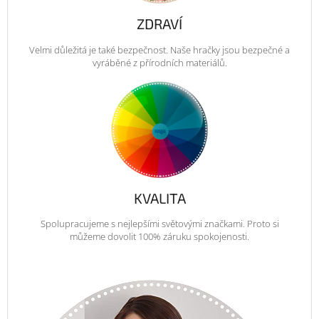
ZDRAVÍ
Velmi důležitá je také bezpečnost. Naše hračky jsou bezpečné a
vyráběné z přírodních materiálů.
KVALITA
Spolupracujeme s nejlepšími světovými značkami. Proto si
můžeme dovolit 100% záruku spokojenosti.