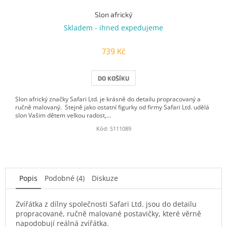
Slon africký
Skladem - ihned expedujeme
739 Kč
DO KOŠÍKU
Slon africký značky Safari Ltd. je krásně do detailu propracovaný a
ručně malovaný. Stejně jako ostatní figurky od firmy Safari Ltd. udělá
slon Vašim dětem velkou radost,...
Kód:
S111089
Popis
Podobné (4)
Diskuze
Zvířátka z dílny společnosti Safari Ltd. jsou do detailu
propracované, ručně malované postavičky, které věrně
napodobují reálná zvířátka.