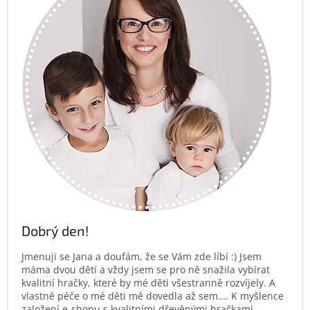
Dobrý den!
Jmenuji se Jana a doufám, že se Vám zde líbí :) Jsem
máma dvou dětí a vždy jsem se pro ně snažila vybírat
kvalitní hračky, které by mé děti všestranně rozvíjely. A
vlastně péče o mé děti mě dovedla až sem…. K myšlence
založení e-shopu s kvalitními dřevěnými hračkami.