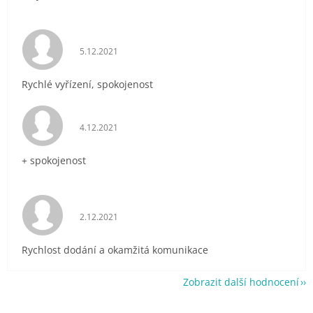
Hodnocení obchodu je 5 z 5 hvězdiček.
5.12.2021
Rychlé vyřízení, spokojenost
Hodnocení obchodu je 5 z 5 hvězdiček.
4.12.2021
+ spokojenost
Hodnocení obchodu je 5 z 5 hvězdiček.
2.12.2021
Rychlost dodání a okamžitá komunikace
Zobrazit další hodnocení