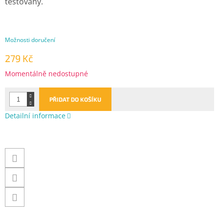
testovány.
Možnosti doručení
279 Kč
Měrná
Momentálně nedostupné
cena:
PŘIDAT DO KOŠÍKU
Detailní informace