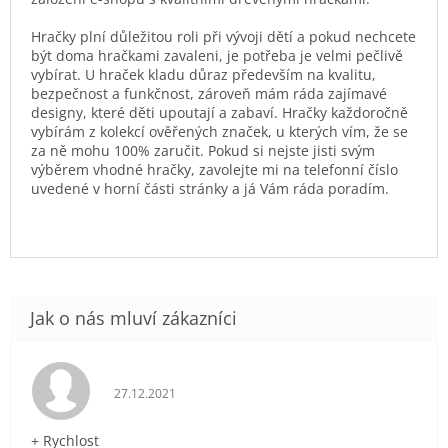
Hračky plní důležitou roli při vývoji dětí a pokud nechcete
být doma hračkami zavaleni, je potřeba je velmi pečlivě
vybírat. U hraček kladu důraz především na kvalitu,
bezpečnost a funkčnost, zároveň mám ráda zajímavé
designy, které děti upoutají a zabaví. Hračky každoročně
vybírám z kolekcí ověřených značek, u kterých vím, že se
za ně mohu 100% zaručit. Pokud si nejste jisti svým
výběrem vhodné hračky, zavolejte mi na telefonní číslo
uvedené v horní části stránky a já Vám ráda poradím.
Hodnocení obchodu je 5 z 5 hvězdiček.
27.12.2021
+ Rychlost