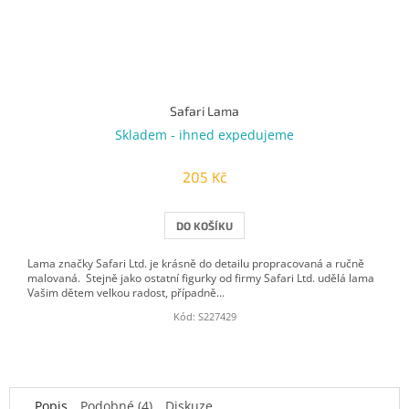
Safari Lama
Skladem - ihned expedujeme
205 Kč
DO KOŠÍKU
Lama značky Safari Ltd. je krásně do detailu propracovaná a ručně
malovaná. Stejně jako ostatní figurky od firmy Safari Ltd. udělá lama
Vašim dětem velkou radost, případně...
Kód:
S227429
Popis
Podobné (4)
Diskuze