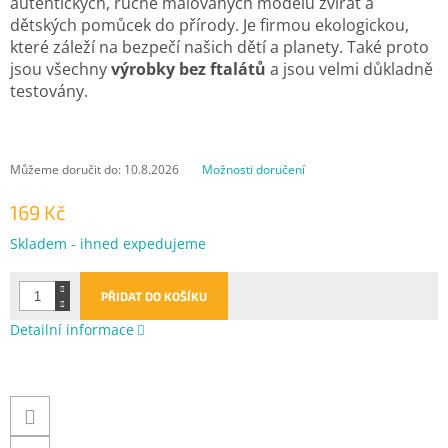
autentických, ručně malovaných modelů zvířat a
dětských pomůcek do přírody. Je
firmou ekologickou,
které záleží na bezpečí našich dětí a planety. Také proto
jsou všechny
výrobky bez ftalátů
a jsou velmi důkladně
testovány.
Můžeme doručit do:
10.8.2026
Možnosti doručení
169 Kč
Měrná
Skladem - ihned expedujeme
cena:
PŘIDAT DO KOŠÍKU
Detailní informace