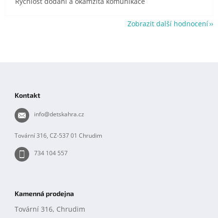
Rychlost dodání a okamžitá komunikace
Zobrazit další hodnocení
Z
á
p
Kontakt
a
t
info
@
detskahra.cz
í
Tovární 316, CZ-537 01 Chrudim
734 104 557
Kamenná prodejna
Tovární 316, Chrudim