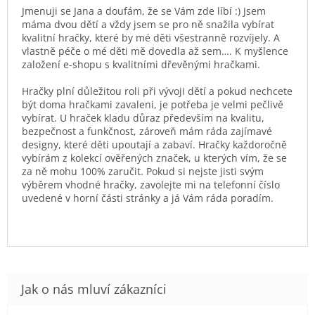
Jmenuji se Jana a doufám, že se Vám zde líbí :) Jsem
máma dvou dětí a vždy jsem se pro ně snažila vybírat
kvalitní hračky, které by mé děti všestranně rozvíjely. A
vlastně péče o mé děti mě dovedla až sem…. K myšlence
založení e-shopu s kvalitními dřevěnými hračkami.
Hračky plní důležitou roli při vývoji dětí a pokud nechcete
být doma hračkami zavaleni, je potřeba je velmi pečlivě
vybírat. U hraček kladu důraz především na kvalitu,
bezpečnost a funkčnost, zároveň mám ráda zajímavé
designy, které děti upoutají a zabaví. Hračky každoročně
vybírám z kolekcí ověřených značek, u kterých vím, že se
za ně mohu 100% zaručit. Pokud si nejste jisti svým
výběrem vhodné hračky, zavolejte mi na telefonní číslo
uvedené v horní části stránky a já Vám ráda poradím.