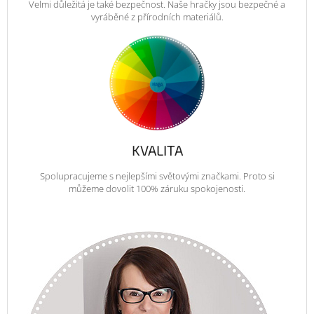
Velmi důležitá je také bezpečnost. Naše hračky jsou bezpečné a
vyráběné z přírodních materiálů.
KVALITA
Spolupracujeme s nejlepšími světovými značkami. Proto si
můžeme dovolit 100% záruku spokojenosti.