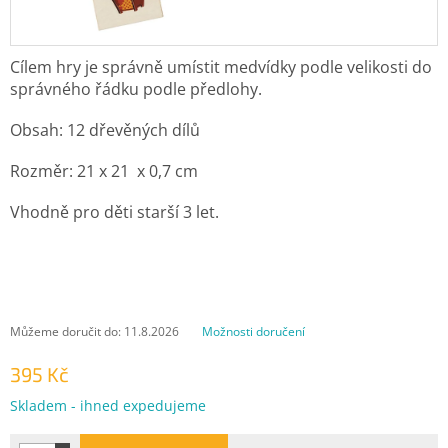
Cílem hry je správně umístit medvídky podle velikosti do
správného řádku podle předlohy.
Obsah: 12 dřevěných dílů
Rozměr: 21 x 21 x 0,7 cm
Vhodně pro děti starší 3 let.
Můžeme doručit do:
11.8.2026
Možnosti doručení
395 Kč
Měrná
Skladem - ihned expedujeme
cena: