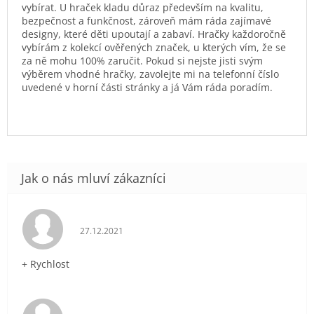
vybírat. U hraček kladu důraz především na kvalitu,
bezpečnost a funkčnost, zároveň mám ráda zajímavé
designy, které děti upoutají a zabaví. Hračky každoročně
vybírám z kolekcí ověřených značek, u kterých vím, že se
za ně mohu 100% zaručit. Pokud si nejste jisti svým
výběrem vhodné hračky, zavolejte mi na telefonní číslo
uvedené v horní části stránky a já Vám ráda poradím.
Hodnocení obchodu je 5 z 5 hvězdiček.
27.12.2021
+ Rychlost