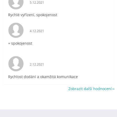
Hodnocení obchodu je 5 z 5 hvězdiček.
5.12.2021
Rychlé vyřízení, spokojenost
Hodnocení obchodu je 5 z 5 hvězdiček.
4.12.2021
+ spokojenost
Hodnocení obchodu je 5 z 5 hvězdiček.
2.12.2021
Rychlost dodání a okamžitá komunikace
Zobrazit další hodnocení
Z