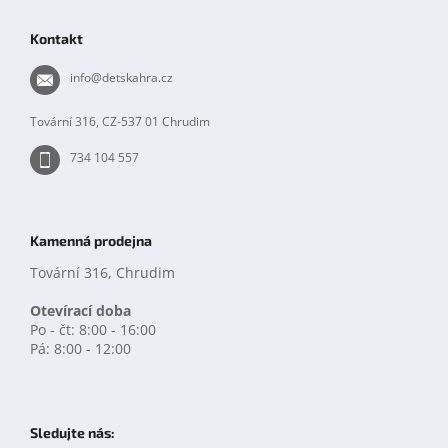
á
p
Kontakt
a
t
info
@
detskahra.cz
í
Tovární 316, CZ-537 01 Chrudim
734 104 557
Kamenná prodejna
Tovární 316, Chrudim
Otevírací doba
Po - čt: 8:00 - 16:00
Pá: 8:00 - 12:00
Sledujte nás: