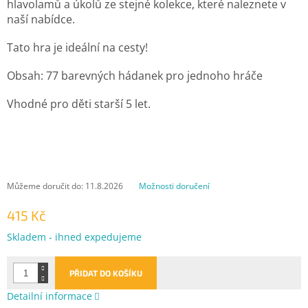
hlavolamů a úkolů ze stejné kolekce, které naleznete v
naší nabídce.
Tato hra je ideální na cesty!
Obsah: 77 barevných hádanek pro jednoho hráče
Vhodné pro děti starší 5 let.
Můžeme doručit do:
11.8.2026
Možnosti doručení
415 Kč
Měrná
Skladem - ihned expedujeme
cena:
PŘIDAT DO KOŠÍKU
Detailní informace