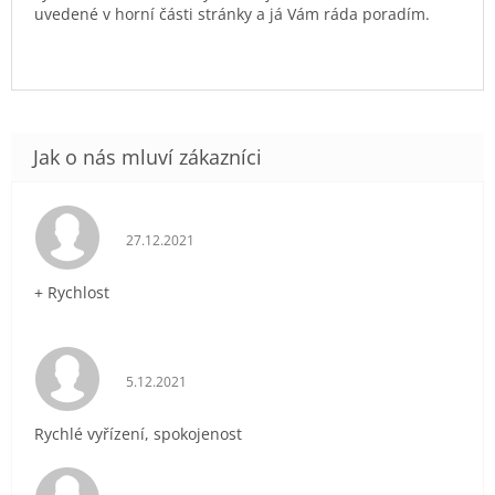
uvedené v horní části stránky a já Vám ráda poradím.
Hodnocení obchodu je 5 z 5 hvězdiček.
27.12.2021
+ Rychlost
Hodnocení obchodu je 5 z 5 hvězdiček.
5.12.2021
Rychlé vyřízení, spokojenost