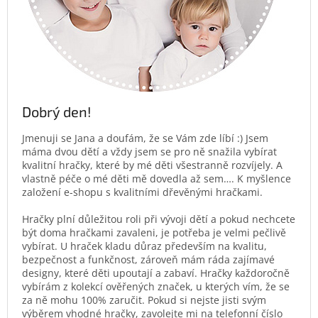
Dobrý den!
Jmenuji se Jana a doufám, že se Vám zde líbí :) Jsem
máma dvou dětí a vždy jsem se pro ně snažila vybírat
kvalitní hračky, které by mé děti všestranně rozvíjely. A
vlastně péče o mé děti mě dovedla až sem…. K myšlence
založení e-shopu s kvalitními dřevěnými hračkami.
Hračky plní důležitou roli při vývoji dětí a pokud nechcete
být doma hračkami zavaleni, je potřeba je velmi pečlivě
vybírat. U hraček kladu důraz především na kvalitu,
bezpečnost a funkčnost, zároveň mám ráda zajímavé
designy, které děti upoutají a zabaví. Hračky každoročně
vybírám z kolekcí ověřených značek, u kterých vím, že se
za ně mohu 100% zaručit. Pokud si nejste jisti svým
výběrem vhodné hračky, zavolejte mi na telefonní číslo