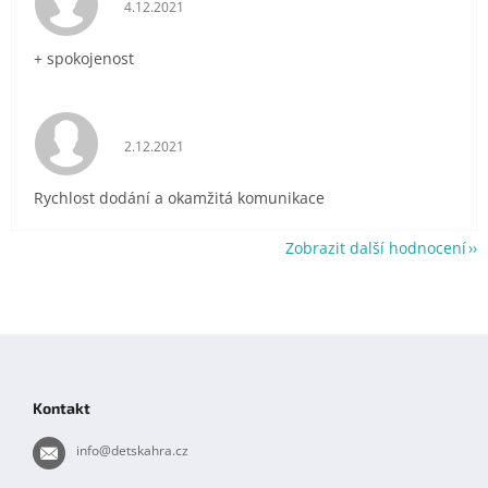
Hodnocení obchodu je 5 z 5 hvězdiček.
4.12.2021
+ spokojenost
Hodnocení obchodu je 5 z 5 hvězdiček.
2.12.2021
Rychlost dodání a okamžitá komunikace
Zobrazit další hodnocení
Z
á
p
Kontakt
a
t
info
@
detskahra.cz
í