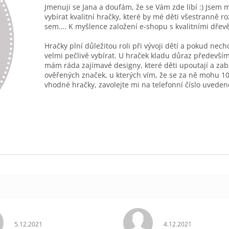
Jmenuji se Jana a doufám, že se Vám zde líbí :) Jsem 
vybírat kvalitní hračky, které by mé děti všestranně r
sem…. K myšlence založení e-shopu s kvalitními dřev
Hračky plní důležitou roli při vývoji dětí a pokud nec
velmi pečlivě vybírat. U hraček kladu důraz především
mám ráda zajímavé designy, které děti upoutají a zab
ověřených značek, u kterých vím, že se za ně mohu 10
vhodné hračky, zavolejte mi na telefonní číslo uveden
Hodnocení obchodu je 5 z 5 hvězdiček.
Hodnocení obchodu 
5.12.2021
4.12.2021