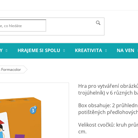
Y
HRAJEME SI SPOLU
KREATIVITA
NA VEN
 Formacolor
Hra pro vytváření obrázků
trojúhelník) v 6 různých b
Box obsahuje: 2 průhledn
potištěných předlohovýc
Velikost cvočků: kruh prů
cm.