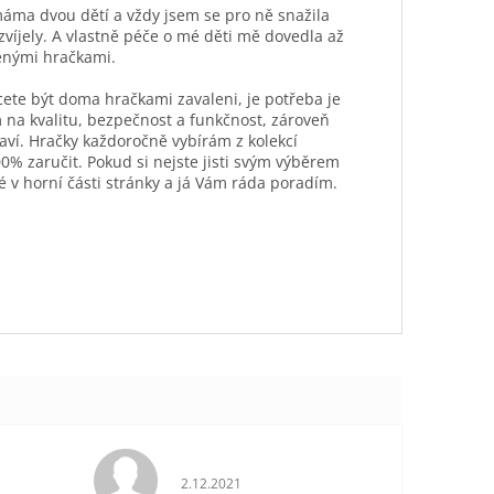
máma dvou dětí a vždy jsem se pro ně snažila
ozvíjely. A vlastně péče o mé děti mě dovedla až
ěnými hračkami.
hcete být doma hračkami zavaleni, je potřeba je
 na kvalitu, bezpečnost a funkčnost, zároveň
aví. Hračky každoročně vybírám z kolekcí
0% zaručit. Pokud si nejste jisti svým výběrem
é v horní části stránky a já Vám ráda poradím.
je 5 z 5 hvězdiček.
Hodnocení obchodu je 5 z 5 hvězdiček.
2.12.2021