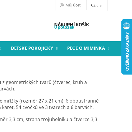
Můj účet
CZK
NÁKUPNÍ KOŠÍK
0 položek
DĚTSKÉ POKOJÍČKY
PÉČE O MIMINKA
STYL
 z geometrických tvarů (čtverec, kruh a
arvách.
é mřížky (rozměr 27 x 21 cm), 6
oboustranně
h
karet, 54 cvočků ve 3 tvarech a 6 barvách.
měr 3,3 cm, strana trojúhelníku a čtverce 3,3