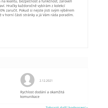
 na kvalitu, bezpečnost a funkčnost, zároveň
aví. Hračky každoročně vybírám z kolekcí
0% zaručit. Pokud si nejste jisti svým výběrem
é v horní části stránky a já Vám ráda poradím.
je 5 z 5 hvězdiček.
Hodnocení obchodu je 5 z 5 hvězdiček.
2.12.2021
Rychlost dodání a okamžitá
komunikace
Zobrazit další hodnocení