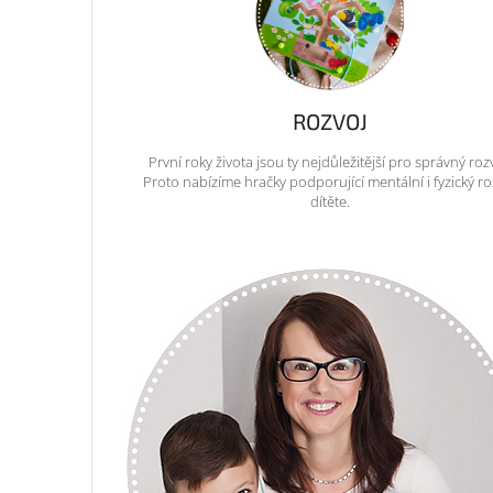
ROZVOJ
První roky života jsou ty nejdůležitější pro správný roz
Proto nabízíme hračky podporující mentální i fyzický ro
dítěte.