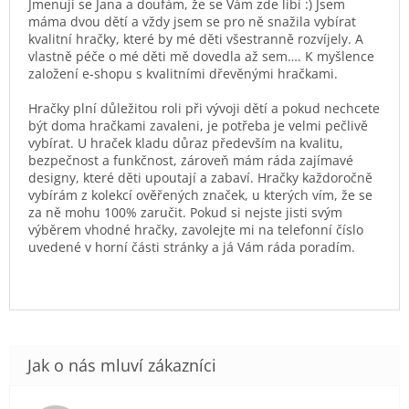
Jmenuji se Jana a doufám, že se Vám zde líbí :) Jsem
máma dvou dětí a vždy jsem se pro ně snažila vybírat
kvalitní hračky, které by mé děti všestranně rozvíjely. A
vlastně péče o mé děti mě dovedla až sem…. K myšlence
založení e-shopu s kvalitními dřevěnými hračkami.
Hračky plní důležitou roli při vývoji dětí a pokud nechcete
být doma hračkami zavaleni, je potřeba je velmi pečlivě
vybírat. U hraček kladu důraz především na kvalitu,
bezpečnost a funkčnost, zároveň mám ráda zajímavé
designy, které děti upoutají a zabaví. Hračky každoročně
vybírám z kolekcí ověřených značek, u kterých vím, že se
za ně mohu 100% zaručit. Pokud si nejste jisti svým
výběrem vhodné hračky, zavolejte mi na telefonní číslo
uvedené v horní části stránky a já Vám ráda poradím.