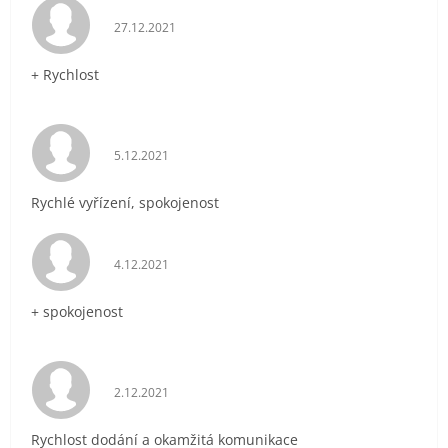
Hodnocení obchodu je 5 z 5 hvězdiček.
27.12.2021
+ Rychlost
Hodnocení obchodu je 5 z 5 hvězdiček.
5.12.2021
Rychlé vyřízení, spokojenost
Hodnocení obchodu je 5 z 5 hvězdiček.
4.12.2021
+ spokojenost
Hodnocení obchodu je 5 z 5 hvězdiček.
2.12.2021
Rychlost dodání a okamžitá komunikace