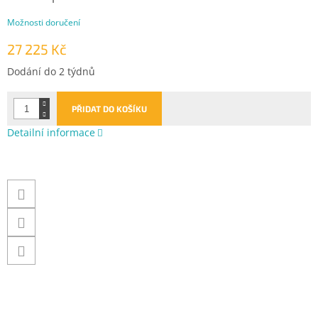
Možnosti doručení
27 225 Kč
Měrná
Dodání do 2 týdnů
cena:
PŘIDAT DO KOŠÍKU
Detailní informace