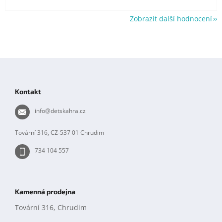
Zobrazit další hodnocení
Z
á
p
Kontakt
a
t
info
@
detskahra.cz
í
Tovární 316, CZ-537 01 Chrudim
734 104 557
Kamenná prodejna
Tovární 316, Chrudim