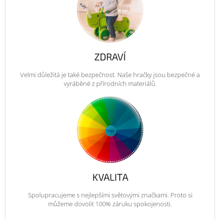
ZDRAVÍ
Velmi důležitá je také bezpečnost. Naše hračky jsou bezpečné a
vyráběné z přírodních materiálů.
KVALITA
Spolupracujeme s nejlepšími světovými značkami. Proto si
můžeme dovolit 100% záruku spokojenosti.