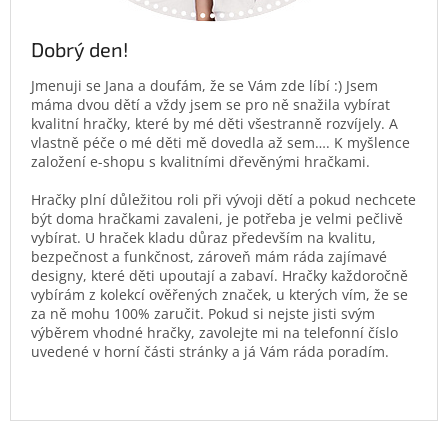
Dobrý den!
Jmenuji se Jana a doufám, že se Vám zde líbí :) Jsem
máma dvou dětí a vždy jsem se pro ně snažila vybírat
kvalitní hračky, které by mé děti všestranně rozvíjely. A
vlastně péče o mé děti mě dovedla až sem…. K myšlence
založení e-shopu s kvalitními dřevěnými hračkami.
Hračky plní důležitou roli při vývoji dětí a pokud nechcete
být doma hračkami zavaleni, je potřeba je velmi pečlivě
vybírat. U hraček kladu důraz především na kvalitu,
bezpečnost a funkčnost, zároveň mám ráda zajímavé
designy, které děti upoutají a zabaví. Hračky každoročně
vybírám z kolekcí ověřených značek, u kterých vím, že se
za ně mohu 100% zaručit. Pokud si nejste jisti svým
výběrem vhodné hračky, zavolejte mi na telefonní číslo
uvedené v horní části stránky a já Vám ráda poradím.