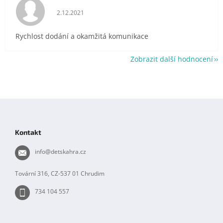
Hodnocení obchodu je 5 z 5 hvězdiček.
2.12.2021
Rychlost dodání a okamžitá komunikace
Zobrazit další hodnocení
Z
á
p
Kontakt
a
t
info
@
detskahra.cz
í
Tovární 316, CZ-537 01 Chrudim
734 104 557