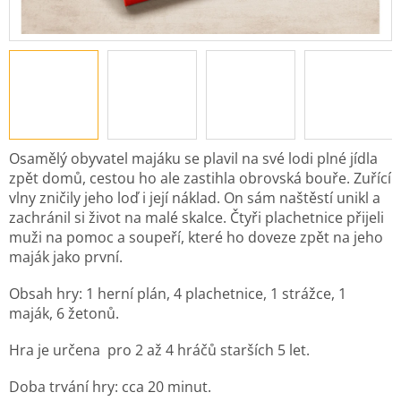
Osamělý obyvatel majáku se plavil na své lodi plné jídla
zpět domů, cestou ho ale zastihla obrovská bouře. Zuřící
vlny zničily jeho loď i její náklad. On sám naštěstí unikl a
zachránil si život na malé skalce. Čtyři plachetnice přijeli
muži na pomoc a soupeří, které ho doveze zpět na jeho
maják jako první.
Obsah hry: 1 herní plán, 4 plachetnice, 1 strážce, 1
maják, 6 žetonů.
Hra je určena pro 2 až 4 hráčů starších 5 let.
Doba trvání hry: cca 20 minut.