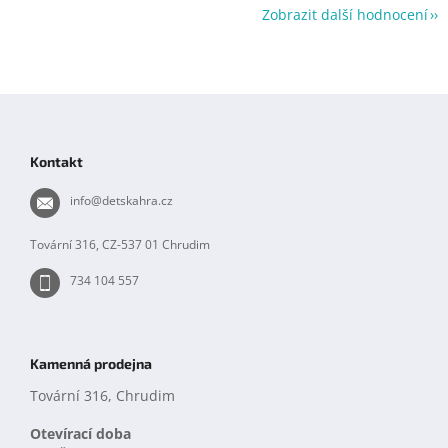
Zobrazit další hodnocení
Z
á
p
Kontakt
a
t
info
@
detskahra.cz
í
Tovární 316, CZ-537 01 Chrudim
734 104 557
Kamenná prodejna
Tovární 316, Chrudim
Otevírací doba