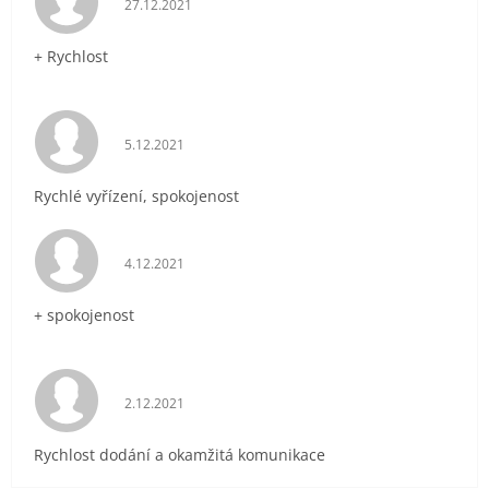
27.12.2021
+ Rychlost
Hodnocení obchodu je 5 z 5 hvězdiček.
5.12.2021
Rychlé vyřízení, spokojenost
Hodnocení obchodu je 5 z 5 hvězdiček.
4.12.2021
+ spokojenost
Hodnocení obchodu je 5 z 5 hvězdiček.
2.12.2021
Rychlost dodání a okamžitá komunikace