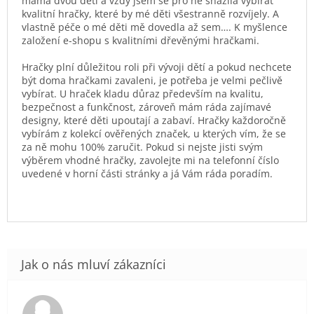
máma dvou dětí a vždy jsem se pro ně snažila vybírat
kvalitní hračky, které by mé děti všestranně rozvíjely. A
vlastně péče o mé děti mě dovedla až sem…. K myšlence
založení e-shopu s kvalitními dřevěnými hračkami.
Hračky plní důležitou roli při vývoji dětí a pokud nechcete
být doma hračkami zavaleni, je potřeba je velmi pečlivě
vybírat. U hraček kladu důraz především na kvalitu,
bezpečnost a funkčnost, zároveň mám ráda zajímavé
designy, které děti upoutají a zabaví. Hračky každoročně
vybírám z kolekcí ověřených značek, u kterých vím, že se
za ně mohu 100% zaručit. Pokud si nejste jisti svým
výběrem vhodné hračky, zavolejte mi na telefonní číslo
uvedené v horní části stránky a já Vám ráda poradím.
Hodnocení obchodu je 5 z 5 hvězdiček.