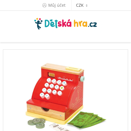
Přejít
Můj účet
CZK
na
obsah