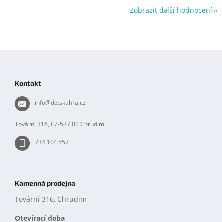
Zobrazit další hodnocení
Z
á
p
Kontakt
a
t
info
@
detskahra.cz
í
Tovární 316, CZ-537 01 Chrudim
734 104 557
Kamenná prodejna
Tovární 316, Chrudim
Otevírací doba