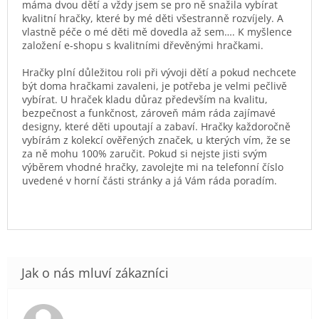
máma dvou dětí a vždy jsem se pro ně snažila vybírat
kvalitní hračky, které by mé děti všestranně rozvíjely. A
vlastně péče o mé děti mě dovedla až sem…. K myšlence
založení e-shopu s kvalitními dřevěnými hračkami.
Hračky plní důležitou roli při vývoji dětí a pokud nechcete
být doma hračkami zavaleni, je potřeba je velmi pečlivě
vybírat. U hraček kladu důraz především na kvalitu,
bezpečnost a funkčnost, zároveň mám ráda zajímavé
designy, které děti upoutají a zabaví. Hračky každoročně
vybírám z kolekcí ověřených značek, u kterých vím, že se
za ně mohu 100% zaručit. Pokud si nejste jisti svým
výběrem vhodné hračky, zavolejte mi na telefonní číslo
uvedené v horní části stránky a já Vám ráda poradím.