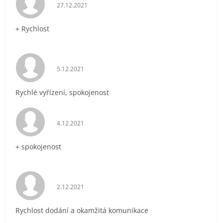
Hodnocení obchodu je 5 z 5 hvězdiček.
27.12.2021
+ Rychlost
Hodnocení obchodu je 5 z 5 hvězdiček.
5.12.2021
Rychlé vyřízení, spokojenost
Hodnocení obchodu je 5 z 5 hvězdiček.
4.12.2021
+ spokojenost
Hodnocení obchodu je 5 z 5 hvězdiček.
2.12.2021
Rychlost dodání a okamžitá komunikace