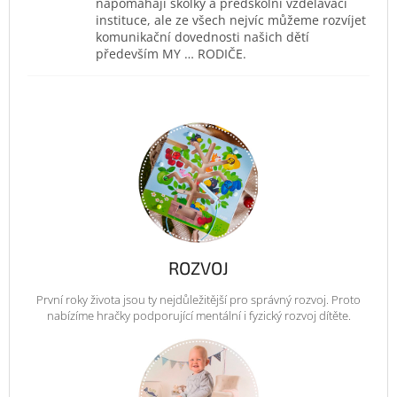
napomáhají školky a předškolní vzdělávací
instituce, ale ze všech nejvíc můžeme rozvíjet
komunikační dovednosti našich dětí
především MY … RODIČE.
ROZVOJ
První roky života jsou ty nejdůležitější pro správný rozvoj. Proto
nabízíme hračky podporující mentální i fyzický rozvoj dítěte.