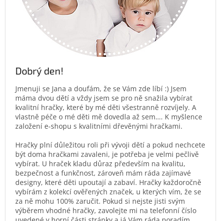
Dobrý den!
Jmenuji se Jana a doufám, že se Vám zde líbí :) Jsem
máma dvou dětí a vždy jsem se pro ně snažila vybírat
kvalitní hračky, které by mé děti všestranně rozvíjely. A
vlastně péče o mé děti mě dovedla až sem…. K myšlence
založení e-shopu s kvalitními dřevěnými hračkami.
Hračky plní důležitou roli při vývoji dětí a pokud nechcete
být doma hračkami zavaleni, je potřeba je velmi pečlivě
vybírat. U hraček kladu důraz především na kvalitu,
bezpečnost a funkčnost, zároveň mám ráda zajímavé
designy, které děti upoutají a zabaví. Hračky každoročně
vybírám z kolekcí ověřených značek, u kterých vím, že se
za ně mohu 100% zaručit. Pokud si nejste jisti svým
výběrem vhodné hračky, zavolejte mi na telefonní číslo
uvedené v horní části stránky a já Vám ráda poradím.