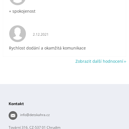
+ spokojenost
Hodnocení obchodu je 5 z 5 hvězdiček.
2.12.2021
Rychlost dodání a okamžitá komunikace
Zobrazit další hodnocení
Z
á
p
Kontakt
a
t
info
@
detskahra.cz
í
Tovární 316, CZ-537 01 Chrudim