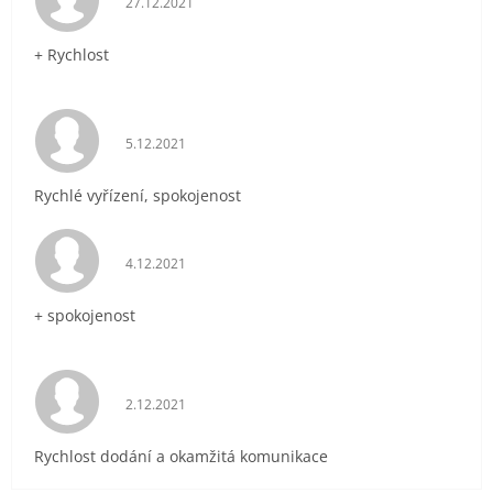
27.12.2021
+ Rychlost
Hodnocení obchodu je 5 z 5 hvězdiček.
5.12.2021
Rychlé vyřízení, spokojenost
Hodnocení obchodu je 5 z 5 hvězdiček.
4.12.2021
+ spokojenost
Hodnocení obchodu je 5 z 5 hvězdiček.
2.12.2021
Rychlost dodání a okamžitá komunikace