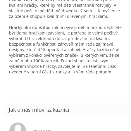
kvalitní hračky, které by mé děti všestranně rozvíjely. A
vlastně péče o mé děti mě dovedla až sem…. K myšlence
založení e-shopu s kvalitními dřevěnými hračkami.
Hračky plní důležitou roli při vývoji dětí a pokud nechcete
být doma hračkami zavaleni, je potřeba je velmi pečlivě
vybírat. U hraček kladu důraz především na kvalitu,
bezpečnost a funkčnost, zároveň mám ráda zajímavé
designy, které děti upoutají a zabaví. Hračky každoročně
vybírám z kolekcí ověřených značek, u kterých vím, že se
za ně mohu 100% zaručit. Pokud si nejste jisti svým
výběrem vhodné hračky, zavolejte mi na telefonní číslo
uvedené v horní části stránky a já Vám ráda poradím.
Hodnocení obchodu je 5 z 5 hvězdiček.