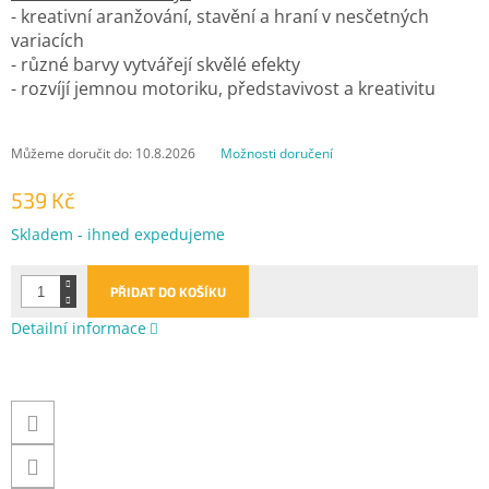
- kreativní aranžování, stavění a hraní v nesčetných
variacích
- různé barvy vytvářejí skvělé efekty
- rozvíjí jemnou motoriku, představivost a kreativitu
Můžeme doručit do:
10.8.2026
Možnosti doručení
539 Kč
Měrná
Skladem - ihned expedujeme
cena:
PŘIDAT DO KOŠÍKU
Detailní informace