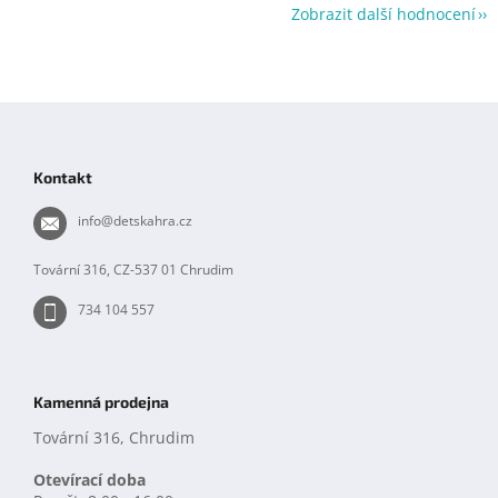
Zobrazit další hodnocení
Z
á
p
Kontakt
a
t
info
@
detskahra.cz
í
Tovární 316, CZ-537 01 Chrudim
734 104 557
Kamenná prodejna
Tovární 316, Chrudim
Otevírací doba