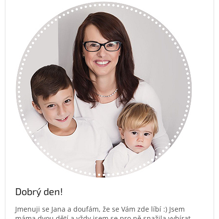
Dobrý den!
Jmenuji se Jana a doufám, že se Vám zde líbí :) Jsem
máma dvou dětí a vždy jsem se pro ně snažila vybírat