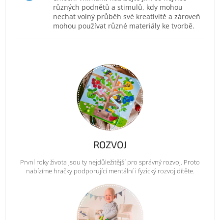
různých podnětů a stimulů, kdy mohou
nechat volný průběh své kreativitě a zároveň
mohou používat různé materiály ke tvorbě.
ROZVOJ
První roky života jsou ty nejdůležitější pro správný rozvoj. Proto
nabízíme hračky podporující mentální i fyzický rozvoj dítěte.