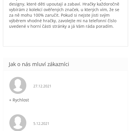
designy, které děti upoutají a zabaví. Hračky každoročně
vybírám z kolekcí ověřených značek, u kterých vím, že se
za ně mohu 100% zaručit. Pokud si nejste jisti svým
výběrem vhodné hračky, zavolejte mi na telefonní číslo
uvedené v horní části stránky a já Vám ráda poradím.
Hodnocení obchodu je 5 z 5 hvězdiček.
27.12.2021
+ Rychlost
Hodnocení obchodu je 5 z 5 hvězdiček.
5.12.2021