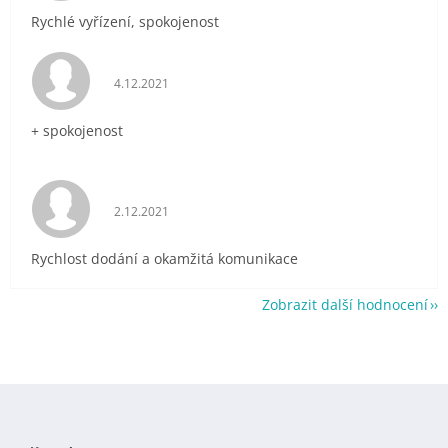
Rychlé vyřízení, spokojenost
Hodnocení obchodu je 5 z 5 hvězdiček.
4.12.2021
+ spokojenost
Hodnocení obchodu je 5 z 5 hvězdiček.
2.12.2021
Rychlost dodání a okamžitá komunikace
Zobrazit další hodnocení
Z
á
p