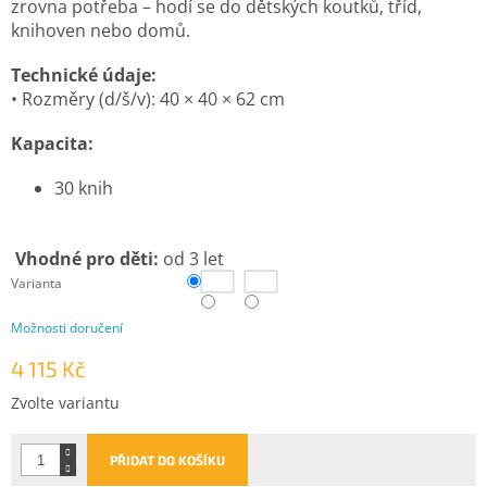
zrovna potřeba – hodí se do dětských koutků, tříd,
knihoven nebo domů.
Technické údaje:
• Rozměry (d/š/v): 40 × 40 × 62 cm
Kapacita:
30 knih
Vhodné pro děti:
od 3 let
Varianta
Možnosti doručení
4 115 Kč
Měrná
Zvolte variantu
cena:
PŘIDAT DO KOŠÍKU