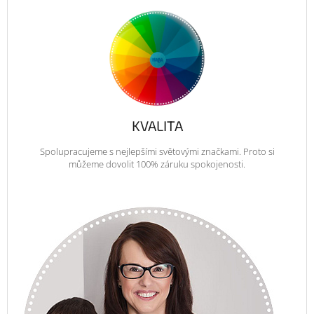
KVALITA
Spolupracujeme s nejlepšími světovými značkami. Proto si
můžeme dovolit 100% záruku spokojenosti.