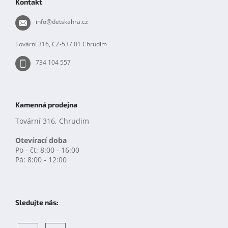
Kontakt
a
t
info
@
detskahra.cz
í
Tovární 316, CZ-537 01 Chrudim
734 104 557
Kamenná prodejna
Tovární 316, Chrudim
Otevírací doba
Po - čt: 8:00 - 16:00
Pá: 8:00 - 12:00
Sledujte nás: