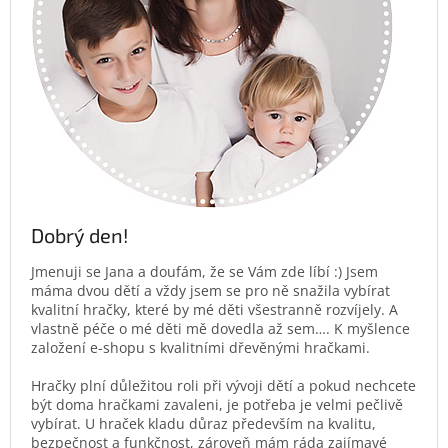
Dobrý den!
Jmenuji se Jana a doufám, že se Vám zde líbí :) Jsem
máma dvou dětí a vždy jsem se pro ně snažila vybírat
kvalitní hračky, které by mé děti všestranně rozvíjely. A
vlastně péče o mé děti mě dovedla až sem…. K myšlence
založení e-shopu s kvalitními dřevěnými hračkami.
Hračky plní důležitou roli při vývoji dětí a pokud nechcete
být doma hračkami zavaleni, je potřeba je velmi pečlivě
vybírat. U hraček kladu důraz především na kvalitu,
bezpečnost a funkčnost, zároveň mám ráda zajímavé