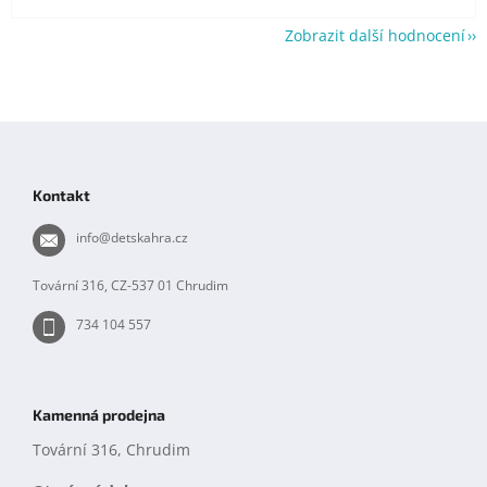
Zobrazit další hodnocení
Z
á
p
Kontakt
a
t
info
@
detskahra.cz
í
Tovární 316, CZ-537 01 Chrudim
734 104 557
Kamenná prodejna
Tovární 316, Chrudim