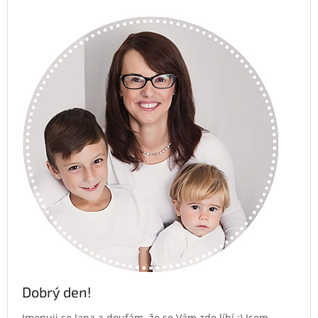
Dobrý den!
Jmenuji se Jana a doufám, že se Vám zde líbí :) Jsem