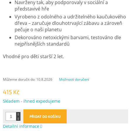
Navrženy tak, aby podporovaly v sociální a
představivé hře
Vyrobeno z odolného a udržitelného kaučukového
dřeva – zaručuje dlouhotrvající zábavu a zároveň
pečuje o naši planetu
Dekorováno netoxickými barvami, testováno dle
nejpřísnějších standardů
Vhodné pro děti starší 2 let.
Můžeme doručit do:
10.8.2026
Možnosti doručení
415 Kč
Měrná
Skladem - ihned expedujeme
cena:
PŘIDAT DO KOŠÍKU
Detailní informace