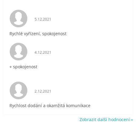
Hodnocení obchodu je 5 z 5 hvězdiček.
5.12.2021
Rychlé vyřízení, spokojenost
Hodnocení obchodu je 5 z 5 hvězdiček.
4.12.2021
+ spokojenost
Hodnocení obchodu je 5 z 5 hvězdiček.
2.12.2021
Rychlost dodání a okamžitá komunikace
Zobrazit další hodnocení