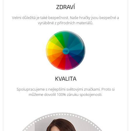
ZDRAVÍ
Velmi důležitá je také bezpečnost. Naše hračky jsou bezpečné a
vyráběné z přírodních materiálů.
KVALITA
Spolupracujeme s nejlepšími světovými značkami. Proto si
můžeme dovolit 100% záruku spokojenosti.