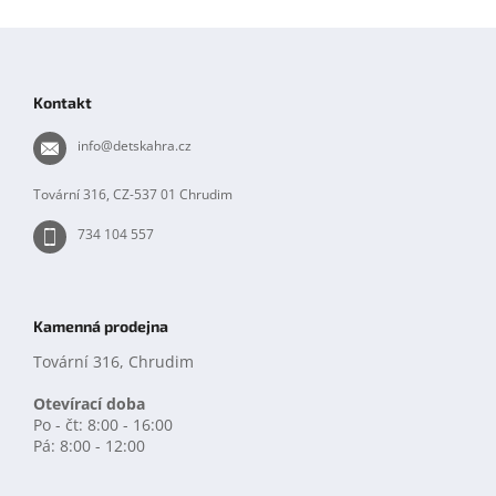
Z
á
p
Kontakt
a
t
info
@
detskahra.cz
í
Tovární 316, CZ-537 01 Chrudim
734 104 557
Kamenná prodejna
Tovární 316, Chrudim
Otevírací doba
Po - čt: 8:00 - 16:00
Pá: 8:00 - 12:00