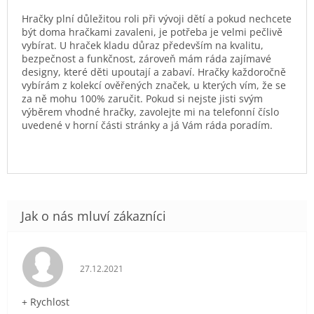
Hračky plní důležitou roli při vývoji dětí a pokud nechcete
být doma hračkami zavaleni, je potřeba je velmi pečlivě
vybírat. U hraček kladu důraz především na kvalitu,
bezpečnost a funkčnost, zároveň mám ráda zajímavé
designy, které děti upoutají a zabaví. Hračky každoročně
vybírám z kolekcí ověřených značek, u kterých vím, že se
za ně mohu 100% zaručit. Pokud si nejste jisti svým
výběrem vhodné hračky, zavolejte mi na telefonní číslo
uvedené v horní části stránky a já Vám ráda poradím.
Hodnocení obchodu je 5 z 5 hvězdiček.
27.12.2021
+ Rychlost