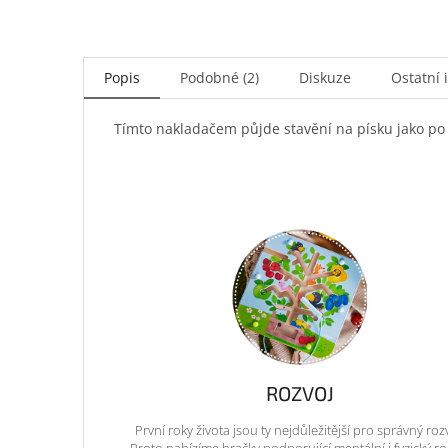
Popis
Podobné (2)
Diskuze
Ostatní 
Tímto nakladačem půjde stavění na písku jako po
ROZVOJ
První roky života jsou ty nejdůležitější pro správný roz
Proto nabízíme hračky podporující mentální i fyzický ro