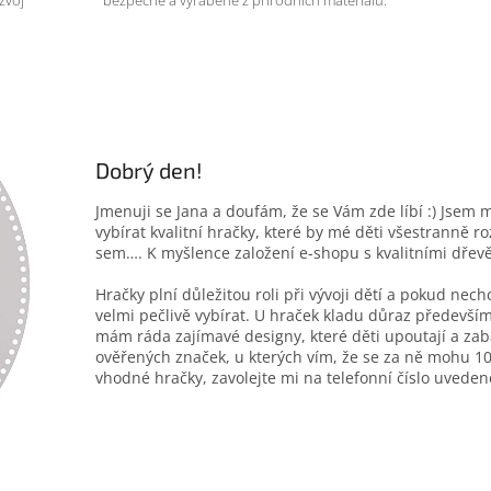
Dobrý den!
Jmenuji se Jana a doufám, že se Vám zde líbí :) Jsem 
vybírat kvalitní hračky, které by mé děti všestranně r
sem…. K myšlence založení e-shopu s kvalitními dřev
Hračky plní důležitou roli při vývoji dětí a pokud nec
velmi pečlivě vybírat. U hraček kladu důraz především
mám ráda zajímavé designy, které děti upoutají a zab
ověřených značek, u kterých vím, že se za ně mohu 10
vhodné hračky, zavolejte mi na telefonní číslo uveden