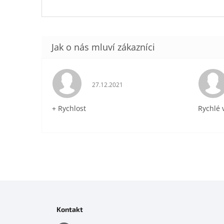
Hodnocení obchodu je 5 z 5 hvězdiček.
27.12.2021
+ Rychlost
Rychlé 
Z
á
p
Kontakt
a