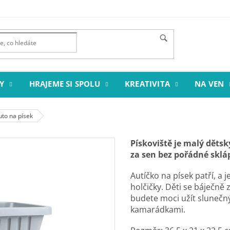
Y
HRAJEME SI SPOLU
KREATIVITA
NA VEN
to na písek
Pískoviště je malý dětský 
za sen bez pořádné skl
Autíčko na písek patří, a j
holčičky. Děti se báječně
budete moci užít slunečný
kamarádkami.