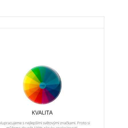
KVALITA
lupracujeme s nejlepšími světovými značkami. Proto si
můžeme dovolit 100% záruku spokojenosti.