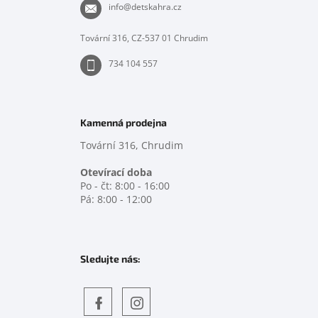
t
info
@
detskahra.cz
í
Tovární 316, CZ-537 01 Chrudim
734 104 557
Kamenná prodejna
Tovární 316, Chrudim
Otevírací doba
Po - čt: 8:00 - 16:00
Pá: 8:00 - 12:00
Sledujte nás: