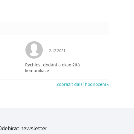
je 5 z 5 hvězdiček.
Hodnocení obchodu je 5 z 5 hvězdiček.
2.12.2021
Rychlost dodání a okamžitá
komunikace
Zobrazit další hodnocení
Odebírat newsletter