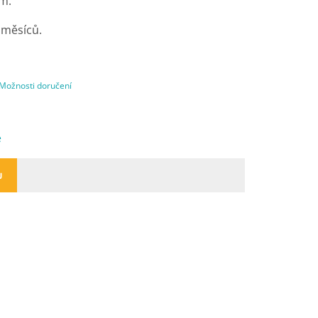
cm.
 měsíců.
Možnosti doručení
e
U