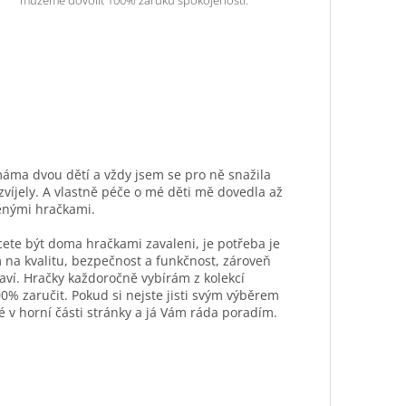
máma dvou dětí a vždy jsem se pro ně snažila
ozvíjely. A vlastně péče o mé děti mě dovedla až
ěnými hračkami.
hcete být doma hračkami zavaleni, je potřeba je
 na kvalitu, bezpečnost a funkčnost, zároveň
aví. Hračky každoročně vybírám z kolekcí
0% zaručit. Pokud si nejste jisti svým výběrem
é v horní části stránky a já Vám ráda poradím.