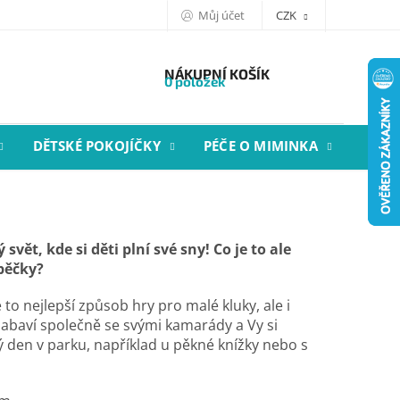
Můj účet
CZK
NÁKUPNÍ KOŠÍK
0 položek
DĚTSKÉ POKOJÍČKY
PÉČE O MIMINKA
STYL
svět, kde si děti plní své sny! Co je to ale
ápěčky?
e to nejlepší způsob hry pro malé kluky, ale i
 zabaví společně se svými kamarády a Vy si
 den v parku, například u pěkné knížky nebo s