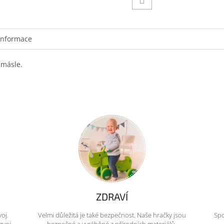
informace
 másle.
ZDRAVÍ
voj.
Velmi důležitá je také bezpečnost. Naše hračky jsou
Spo
zvoj
bezpečné a vyráběné z přírodních materiálů.