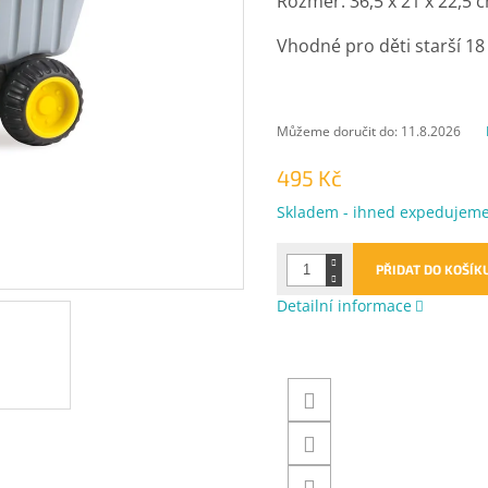
Rozměr: 36,5 x 21 x 22,5 
Vhodné pro děti starší 18
Můžeme doručit do:
11.8.2026
495 Kč
Měrná
Skladem - ihned expedujem
cena:
PŘIDAT DO KOŠÍK
Detailní informace