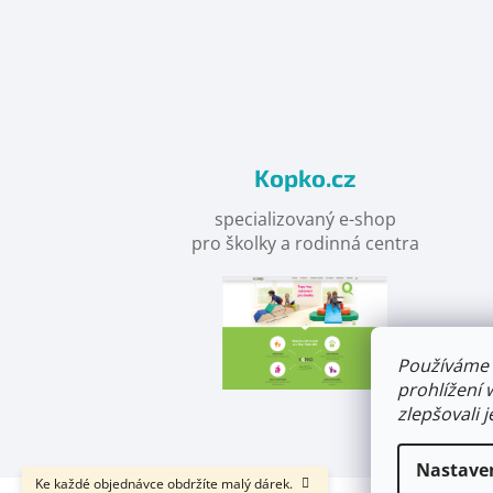
Objevte
detskahra.cz
nás
na
facebooku
Kopko.cz
specializovaný e-shop
pro školky a rodinná centra
Používáme 
prohlížení 
zlepšovali 
Nastave
Ke každé objednávce obdržíte malý dárek.