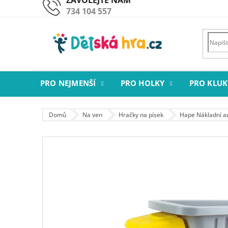
Přejít
734 104 557
na
obsah
PRO NEJMENŠÍ
PRO HOLKY
PRO KLUK
Domů
Na ven
Hračky na písek
Hape Nákladní au