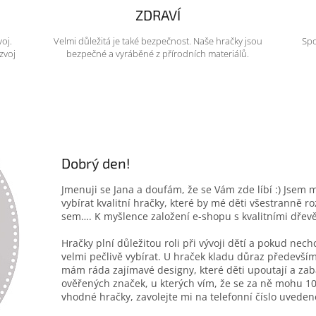
ZDRAVÍ
voj.
Velmi důležitá je také bezpečnost. Naše hračky jsou
Spo
zvoj
bezpečné a vyráběné z přírodních materiálů.
Dobrý den!
Jmenuji se Jana a doufám, že se Vám zde líbí :) Jsem 
vybírat kvalitní hračky, které by mé děti všestranně r
sem…. K myšlence založení e-shopu s kvalitními dřev
Hračky plní důležitou roli při vývoji dětí a pokud nec
velmi pečlivě vybírat. U hraček kladu důraz především
mám ráda zajímavé designy, které děti upoutají a zab
ověřených značek, u kterých vím, že se za ně mohu 10
vhodné hračky, zavolejte mi na telefonní číslo uveden