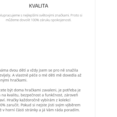
KVALITA
lupracujeme s nejlepšími světovými značkami. Proto si
můžeme dovolit 100% záruku spokojenosti.
máma dvou dětí a vždy jsem se pro ně snažila
ozvíjely. A vlastně péče o mé děti mě dovedla až
ěnými hračkami.
hcete být doma hračkami zavaleni, je potřeba je
 na kvalitu, bezpečnost a funkčnost, zároveň
aví. Hračky každoročně vybírám z kolekcí
0% zaručit. Pokud si nejste jisti svým výběrem
é v horní části stránky a já Vám ráda poradím.