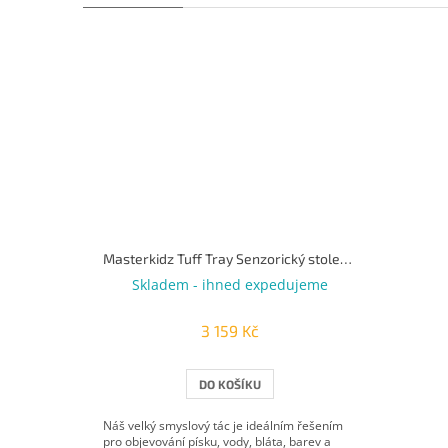
Masterkidz Tuff Tray Senzorický stolek Obdélník
Skladem - ihned expedujeme
3 159 Kč
DO KOŠÍKU
Náš velký smyslový tác je ideálním řešením
pro objevování písku, vody, bláta, barev a