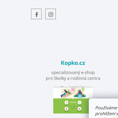
Objevte
detskahra.cz
nás
na
facebooku
Kopko.cz
specializovaný e-shop
pro školky a rodinná centra
Používáme 
prohlížení 