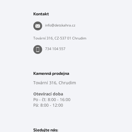
á
p
Kontakt
a
t
info
@
detskahra.cz
í
Tovární 316, CZ-537 01 Chrudim
734 104 557
Kamenná prodejna
Tovární 316, Chrudim
Otevírací doba
Po - čt: 8:00 - 16:00
Pá: 8:00 - 12:00
Sledujte nás: