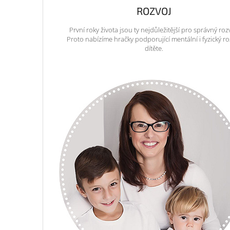
ROZVOJ
První roky života jsou ty nejdůležitější pro správný roz
Proto nabízíme hračky podporující mentální i fyzický ro
dítěte.