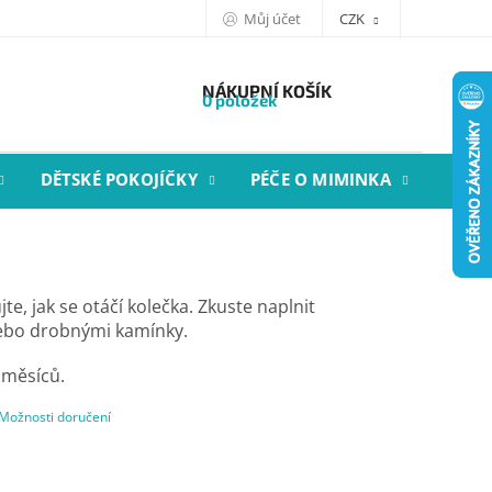
Můj účet
CZK
NÁKUPNÍ KOŠÍK
0 položek
DĚTSKÉ POKOJÍČKY
PÉČE O MIMINKA
STYL
te, jak se otáčí kolečka. Zkuste naplnit
nebo drobnými kamínky.
 měsíců.
Možnosti doručení