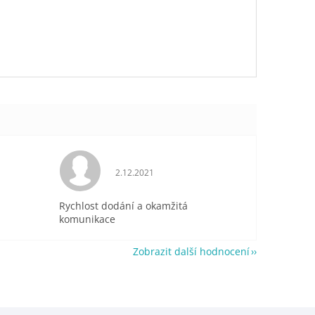
je 5 z 5 hvězdiček.
Hodnocení obchodu je 5 z 5 hvězdiček.
2.12.2021
Rychlost dodání a okamžitá
komunikace
Zobrazit další hodnocení