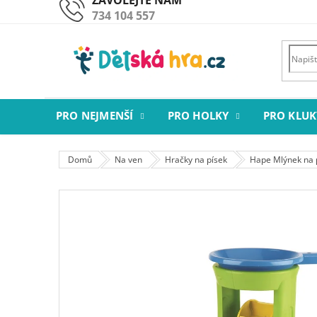
Přejít
734 104 557
na
obsah
PRO NEJMENŠÍ
PRO HOLKY
PRO KLUK
Domů
Na ven
Hračky na písek
Hape Mlýnek na 