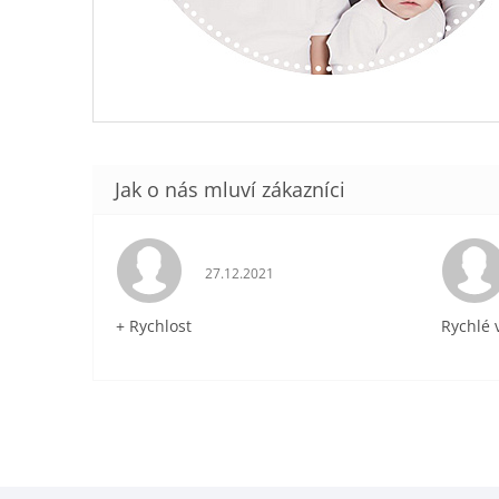
Hodnocení obchodu je 5 z 5 hvězdiček.
27.12.2021
+ Rychlost
Rychlé 
Z