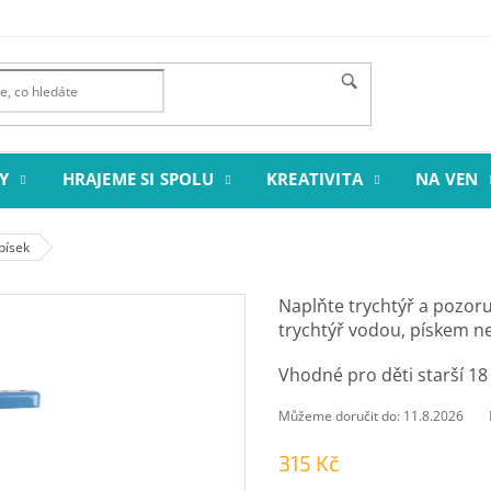
Y
HRAJEME SI SPOLU
KREATIVITA
NA VEN
písek
Naplňte trychtýř a pozoruj
trychtýř vodou, pískem 
Vhodné pro děti starší 18
Můžeme doručit do:
11.8.2026
315 Kč