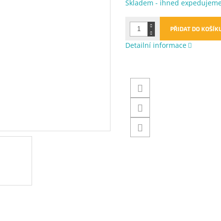
Měrná
Skladem - ihned expedujem
cena:
PŘIDAT DO KOŠÍK
Detailní informace