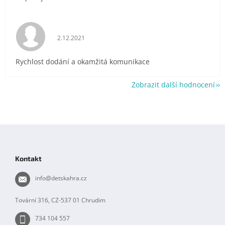
Hodnocení obchodu je 5 z 5 hvězdiček.
2.12.2021
Rychlost dodání a okamžitá komunikace
Zobrazit další hodnocení
Z
á
p
Kontakt
a
t
info
@
detskahra.cz
í
Tovární 316, CZ-537 01 Chrudim
734 104 557