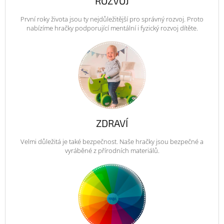
ROZVOJ
První roky života jsou ty nejdůležitější pro správný rozvoj. Proto
nabízíme hračky podporující mentální i fyzický rozvoj dítěte.
ZDRAVÍ
Velmi důležitá je také bezpečnost. Naše hračky jsou bezpečné a
vyráběné z přírodních materiálů.