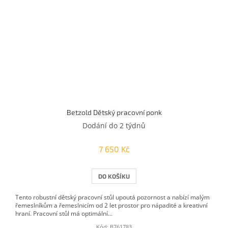
Betzold Dětský pracovní ponk
Dodání do 2 týdnů
7 650 Kč
DO KOŠÍKU
Tento robustní dětský pracovní stůl upoutá pozornost a nabízí malým
řemeslníkům a řemeslnicím od 2 let prostor pro nápadité a kreativní
hraní. Pracovní stůl má optimální...
Kód:
B761783