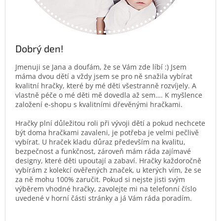
Dobrý den!
Jmenuji se Jana a doufám, že se Vám zde líbí :) Jsem
máma dvou dětí a vždy jsem se pro ně snažila vybírat
kvalitní hračky, které by mé děti všestranně rozvíjely. A
vlastně péče o mé děti mě dovedla až sem…. K myšlence
založení e-shopu s kvalitními dřevěnými hračkami.
Hračky plní důležitou roli při vývoji dětí a pokud nechcete
být doma hračkami zavaleni, je potřeba je velmi pečlivě
vybírat. U hraček kladu důraz především na kvalitu,
bezpečnost a funkčnost, zároveň mám ráda zajímavé
designy, které děti upoutají a zabaví. Hračky každoročně
vybírám z kolekcí ověřených značek, u kterých vím, že se
za ně mohu 100% zaručit. Pokud si nejste jisti svým
výběrem vhodné hračky, zavolejte mi na telefonní číslo
uvedené v horní části stránky a já Vám ráda poradím.