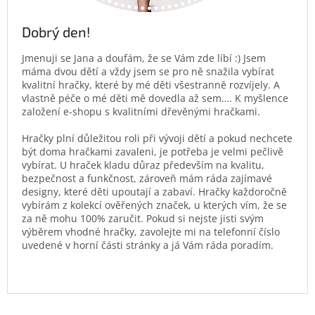
Dobrý den!
Jmenuji se Jana a doufám, že se Vám zde líbí :) Jsem
máma dvou dětí a vždy jsem se pro ně snažila vybírat
kvalitní hračky, které by mé děti všestranně rozvíjely. A
vlastně péče o mé děti mě dovedla až sem…. K myšlence
založení e-shopu s kvalitními dřevěnými hračkami.
Hračky plní důležitou roli při vývoji dětí a pokud nechcete
být doma hračkami zavaleni, je potřeba je velmi pečlivě
vybírat. U hraček kladu důraz především na kvalitu,
bezpečnost a funkčnost, zároveň mám ráda zajímavé
designy, které děti upoutají a zabaví. Hračky každoročně
vybírám z kolekcí ověřených značek, u kterých vím, že se
za ně mohu 100% zaručit. Pokud si nejste jisti svým
výběrem vhodné hračky, zavolejte mi na telefonní číslo
uvedené v horní části stránky a já Vám ráda poradím.