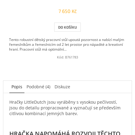
7 650 Kč
DO KOŠÍKU
Tento robustní dětský pracovní stůl upoutá pozornost a nabízí malým
řemeslníkům a řemeslnicím od 2 let prostor pro nápadité a kreativní
hraní. Pracovní stůl má optimální...
Kód:
B761783
Popis
Podobné (4)
Diskuze
Hračky LittleDutch jsou vyráběny s vysokou pečlivostí,
jsou do detailu propracované a vyznačují se především
citlivou kombinací jemných barev.