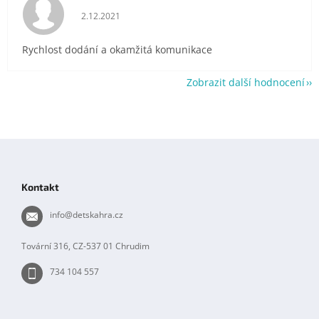
Hodnocení obchodu je 5 z 5 hvězdiček.
2.12.2021
Rychlost dodání a okamžitá komunikace
Zobrazit další hodnocení
Z
á
p
Kontakt
a
t
info
@
detskahra.cz
í
Tovární 316, CZ-537 01 Chrudim
734 104 557