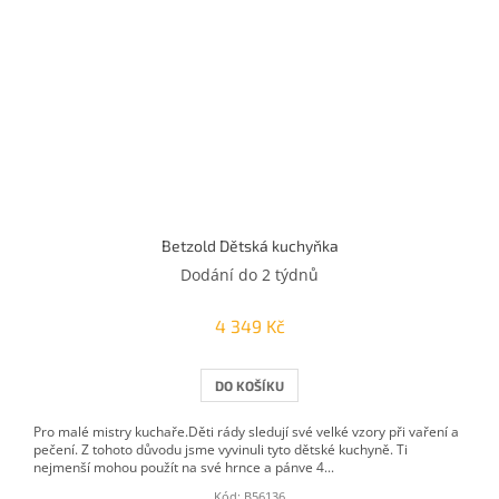
Betzold Dětská kuchyňka
Dodání do 2 týdnů
4 349 Kč
DO KOŠÍKU
Pro malé mistry kuchaře.Děti rády sledují své velké vzory při vaření a
pečení. Z tohoto důvodu jsme vyvinuli tyto dětské kuchyně. Ti
nejmenší mohou použít na své hrnce a pánve 4...
Kód:
B56136