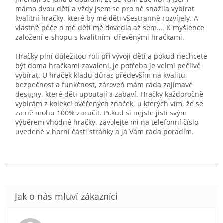
máma dvou dětí a vždy jsem se pro ně snažila vybírat
kvalitní hračky, které by mé děti všestranně rozvíjely. A
vlastně péče o mé děti mě dovedla až sem…. K myšlence
založení e-shopu s kvalitními dřevěnými hračkami.
Hračky plní důležitou roli při vývoji dětí a pokud nechcete
být doma hračkami zavaleni, je potřeba je velmi pečlivě
vybírat. U hraček kladu důraz především na kvalitu,
bezpečnost a funkčnost, zároveň mám ráda zajímavé
designy, které děti upoutají a zabaví. Hračky každoročně
vybírám z kolekcí ověřených značek, u kterých vím, že se
za ně mohu 100% zaručit. Pokud si nejste jisti svým
výběrem vhodné hračky, zavolejte mi na telefonní číslo
uvedené v horní části stránky a já Vám ráda poradím.