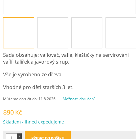
Sada obsahuje: vaflovač, vafle, kleštičky na servírování
vaflí, talířek a javorový sirup.
Vše je vyrobeno ze dřeva.
Vhodné pro děti starších 3 let.
Můžeme doručit do:
11.8.2026
Možnosti doručení
890 Kč
Měrná
Skladem - ihned expedujeme
cena:
PŘIDAT DO KOŠÍKU