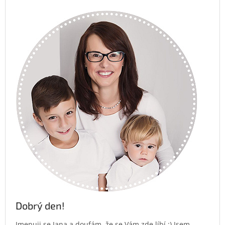
Dobrý den!
Jmenuji se Jana a doufám, že se Vám zde líbí :) Jsem