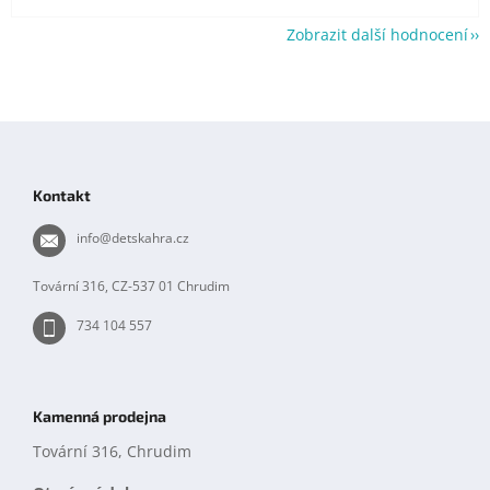
Zobrazit další hodnocení
Z
á
p
Kontakt
a
t
info
@
detskahra.cz
í
Tovární 316, CZ-537 01 Chrudim
734 104 557
Kamenná prodejna
Tovární 316, Chrudim