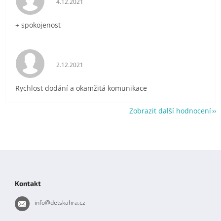
4.12.2021
+ spokojenost
Hodnocení obchodu je 5 z 5 hvězdiček.
2.12.2021
Rychlost dodání a okamžitá komunikace
Zobrazit další hodnocení
Z
á
p
Kontakt
a
t
info
@
detskahra.cz
í