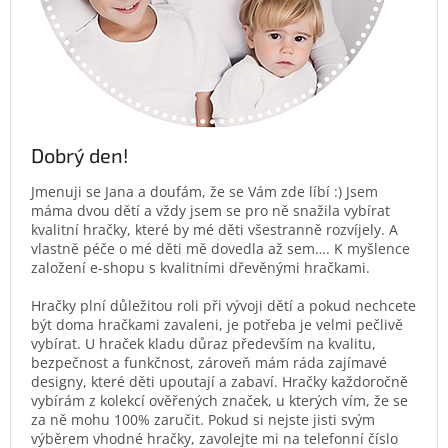
Dobrý den!
Jmenuji se Jana a doufám, že se Vám zde líbí :) Jsem
máma dvou dětí a vždy jsem se pro ně snažila vybírat
kvalitní hračky, které by mé děti všestranně rozvíjely. A
vlastně péče o mé děti mě dovedla až sem…. K myšlence
založení e-shopu s kvalitními dřevěnými hračkami.
Hračky plní důležitou roli při vývoji dětí a pokud nechcete
být doma hračkami zavaleni, je potřeba je velmi pečlivě
vybírat. U hraček kladu důraz především na kvalitu,
bezpečnost a funkčnost, zároveň mám ráda zajímavé
designy, které děti upoutají a zabaví. Hračky každoročně
vybírám z kolekcí ověřených značek, u kterých vím, že se
za ně mohu 100% zaručit. Pokud si nejste jisti svým
výběrem vhodné hračky, zavolejte mi na telefonní číslo