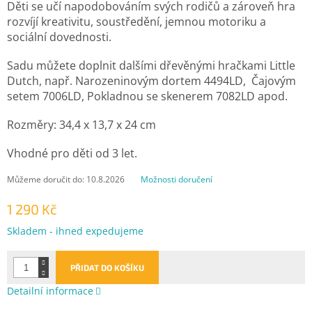
Děti se učí napodobováním svých rodičů a zároveň hra
rozvíjí kreativitu, soustředění, jemnou motoriku a
sociální dovednosti.
Sadu můžete doplnit dalšími dřevěnými hračkami Little
Dutch, např. Narozeninovým dortem 4494LD, Čajovým
setem 7006LD, Pokladnou se skenerem 7082LD apod.
Rozměry: 34,4 x 13,7 x 24 cm
Vhodné pro děti od 3 let.
Můžeme doručit do:
10.8.2026
Možnosti doručení
1 290 Kč
Měrná
Skladem - ihned expedujeme
cena:
PŘIDAT DO KOŠÍKU
Detailní informace