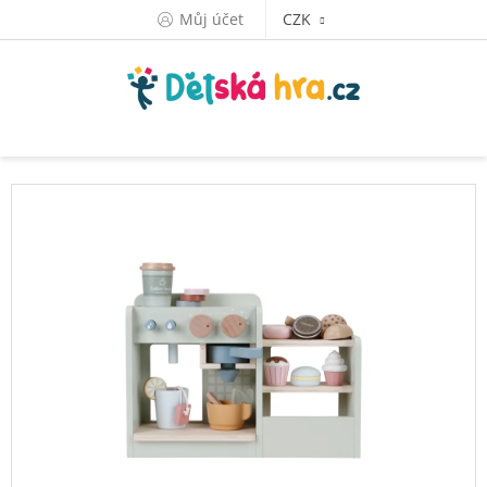
Přejít
Můj účet
CZK
na
obsah