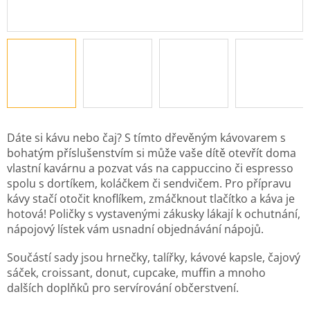
Dáte si kávu nebo čaj? S tímto dřevěným kávovarem s
bohatým příslušenstvím si může vaše dítě otevřít doma
vlastní kavárnu a pozvat vás na cappuccino či espresso
spolu s dortíkem, koláčkem či sendvičem. Pro přípravu
kávy stačí otočit knoflíkem, zmáčknout tlačítko a káva je
hotová! Poličky s vystavenými zákusky lákají k ochutnání,
nápojový lístek vám usnadní objednávání nápojů.
Součástí sady jsou hrnečky, talířky, kávové kapsle, čajový
sáček, croissant, donut, cupcake, muffin a mnoho
dalších doplňků pro servírování občerstvení.