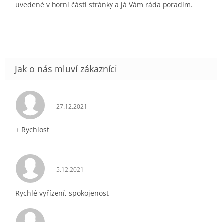
uvedené v horní části stránky a já Vám ráda poradím.
Hodnocení obchodu je 5 z 5 hvězdiček.
27.12.2021
+ Rychlost
Hodnocení obchodu je 5 z 5 hvězdiček.
5.12.2021
Rychlé vyřízení, spokojenost
Hodnocení obchodu je 5 z 5 hvězdiček.