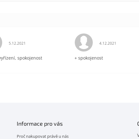
Hodnocení obchodu je 5 z 5 hvězdiček.
Hodnocení obchodu 
5.12.2021
4.12.2021
vyřízení, spokojenost
+ spokojenost
Informace pro vás
Proč nakupovat právě u nás