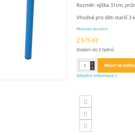
Rozměr: výška 31cm, prů
Vhodné pro děti starší 3 l
Možnosti doručení
2 575 Kč
Měrná
Dodání do 2 týdnů
cena:
PŘIDAT DO KOŠÍK
Detailní informace