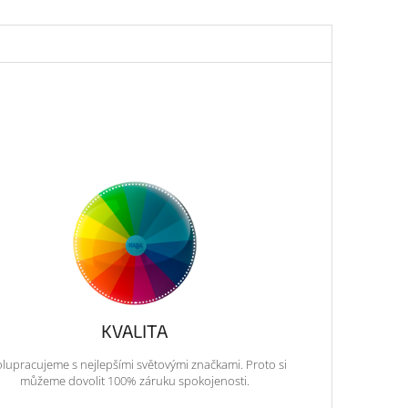
KVALITA
lupracujeme s nejlepšími světovými značkami. Proto si
můžeme dovolit 100% záruku spokojenosti.