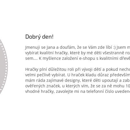
Dobrý den!
Jmenuji se Jana a doufám, že se Vám zde líbí :) Jsem 
vybírat kvalitní hračky, které by mé děti všestranně r
sem…. K myšlence založení e-shopu s kvalitními dřev
Hračky plní důležitou roli při vývoji dětí a pokud nec
velmi pečlivě vybírat. U hraček kladu důraz především
mám ráda zajímavé designy, které děti upoutají a zab
ověřených značek, u kterých vím, že se za ně mohu 10
vhodné hračky, zavolejte mi na telefonní číslo uveden