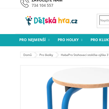
Přejít
734 104 557
na
obsah
PRO NEJMENŠÍ
PRO HOLKY
PRO KLUK
Domů
Pro školky
HabaPro Stohovací stolička výška 