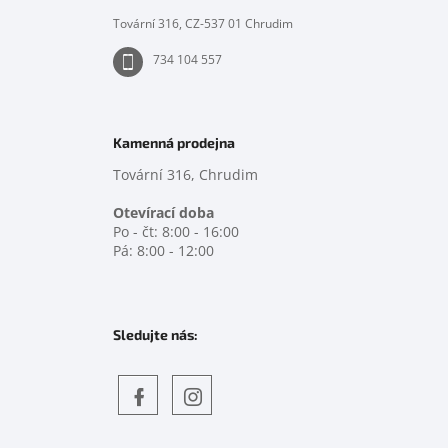
í
Tovární 316, CZ-537 01 Chrudim
734 104 557
Kamenná prodejna
Tovární 316, Chrudim
Otevírací doba
Po - čt: 8:00 - 16:00
Pá: 8:00 - 12:00
Sledujte nás:
Objevte
detskahra.cz
nás