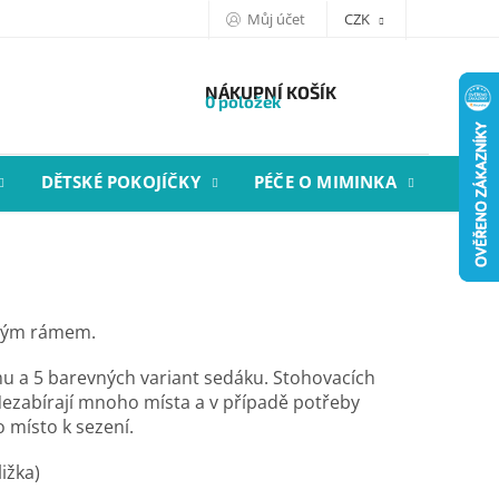
Můj účet
CZK
NÁKUPNÍ KOŠÍK
0 položek
DĚTSKÉ POKOJÍČKY
PÉČE O MIMINKA
STYL
ovým rámem.
mu a 5 barevných variant sedáku. Stohovacích
 Nezabírají mnoho místa a v případě potřeby
o místo k sezení.
ližka)