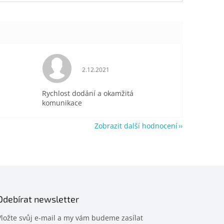
je 5 z 5 hvězdiček.
Hodnocení obchodu je 5 z 5 hvězdiček.
2.12.2021
Rychlost dodání a okamžitá
komunikace
Zobrazit další hodnocení
Odebírat newsletter
Vložte svůj e-mail a my vám budeme zasílat