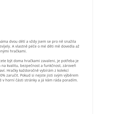
máma dvou dětí a vždy jsem se pro ně snažila
ozvíjely. A vlastně péče o mé děti mě dovedla až
ěnými hračkami.
hcete být doma hračkami zavaleni, je potřeba je
 na kvalitu, bezpečnost a funkčnost, zároveň
aví. Hračky každoročně vybírám z kolekcí
0% zaručit. Pokud si nejste jisti svým výběrem
é v horní části stránky a já Vám ráda poradím.