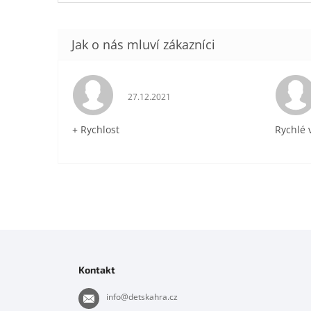
Hodnocení obchodu je 5 z 5 hvězdiček.
27.12.2021
+ Rychlost
Rychlé 
Z
á
p
Kontakt
a
t
info
@
detskahra.cz