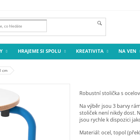
Y
HRAJEME SI SPOLU
KREATIVITA
NA VEN
31 cm
Robustní stolička s ocel
Na výběr jsou 3 barvy rá
stoliček není nikdy dost.
jsou rychle k dispozici jak
Materiál: ocel, topol (přek