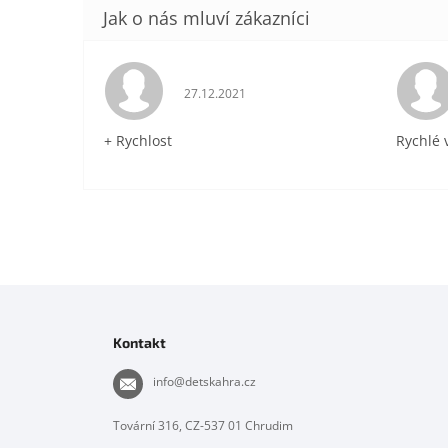
Hodnocení obchodu je 5 z 5 hvězdiček.
27.12.2021
+ Rychlost
Rychlé 
Z
á
p
Kontakt
a
t
info
@
detskahra.cz
í
Tovární 316, CZ-537 01 Chrudim