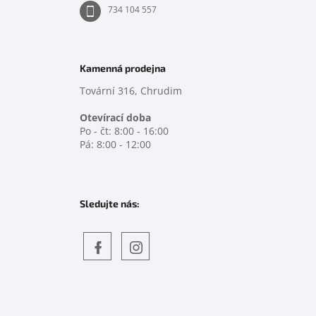
734 104 557
Kamenná prodejna
Tovární 316, Chrudim
Otevírací doba
Po - čt: 8:00 - 16:00
Pá: 8:00 - 12:00
Sledujte nás:
Objevte
detskahra.cz
nás
na
facebooku