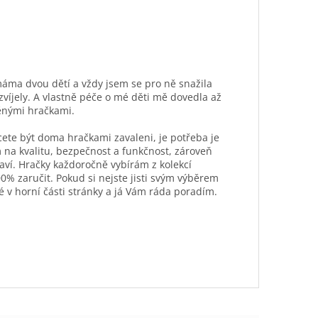
máma dvou dětí a vždy jsem se pro ně snažila
ozvíjely. A vlastně péče o mé děti mě dovedla až
ěnými hračkami.
hcete být doma hračkami zavaleni, je potřeba je
 na kvalitu, bezpečnost a funkčnost, zároveň
aví. Hračky každoročně vybírám z kolekcí
0% zaručit. Pokud si nejste jisti svým výběrem
é v horní části stránky a já Vám ráda poradím.