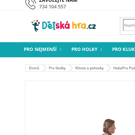
Přejít
734 104 557
na
obsah
PRO NEJMENŠÍ
PRO HOLKY
PRO KLUK
Domů
Pro školky
Křesla a pohovky
HabaPro Podl