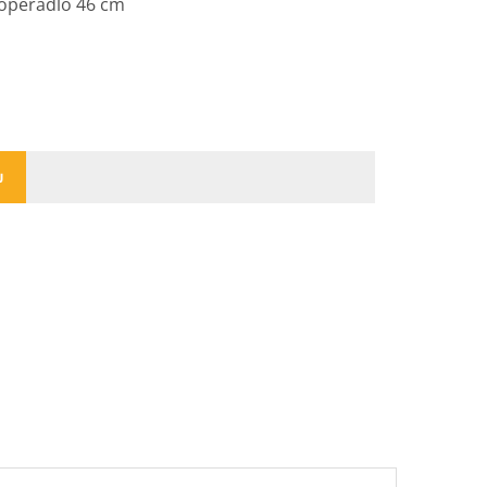
 opěradlo 46 cm
U