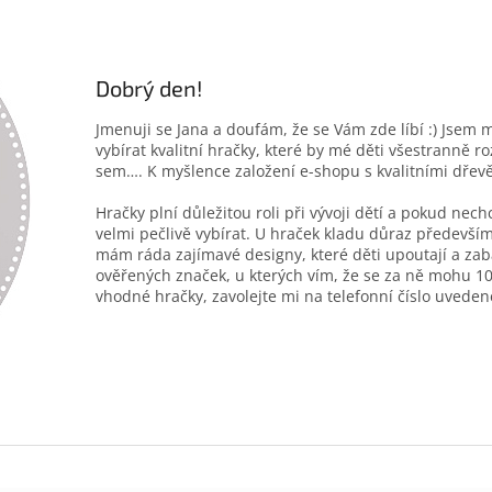
Dobrý den!
Jmenuji se Jana a doufám, že se Vám zde líbí :) Jsem 
vybírat kvalitní hračky, které by mé děti všestranně r
sem…. K myšlence založení e-shopu s kvalitními dřev
Hračky plní důležitou roli při vývoji dětí a pokud nec
velmi pečlivě vybírat. U hraček kladu důraz především
mám ráda zajímavé designy, které děti upoutají a zab
ověřených značek, u kterých vím, že se za ně mohu 10
vhodné hračky, zavolejte mi na telefonní číslo uveden