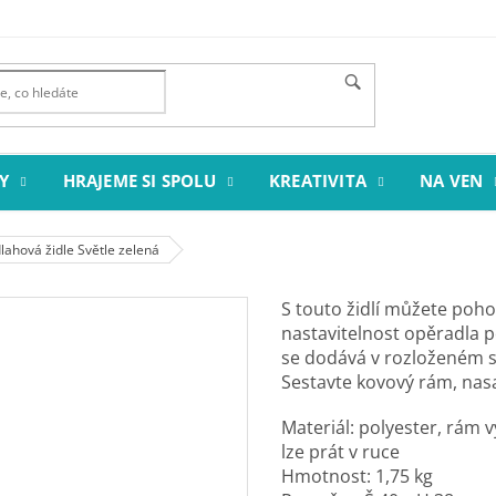
Y
HRAJEME SI SPOLU
KREATIVITA
NA VEN
ahová židle Světle zelená
S touto židlí můžete poh
nastavitelnost opěradla p
se dodává v rozloženém sta
Sestavte kovový rám, nasa
Materiál: polyester, rám 
lze prát v ruce
Hmotnost: 1,75 kg