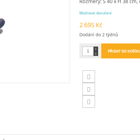
Rozměry: Š 40 x H 38 cm,
Možnosti doručení
2 695 Kč
Měrná
Dodání do 2 týdnů
cena:
PŘIDAT DO KOŠÍK