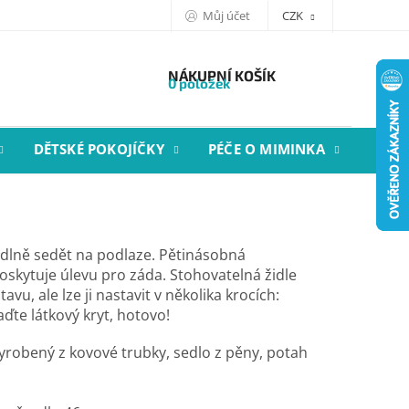
Můj účet
CZK
NÁKUPNÍ KOŠÍK
0 položek
DĚTSKÉ POKOJÍČKY
PÉČE O MIMINKA
STYL
odlně sedět na podlaze. Pětinásobná
oskytuje úlevu pro záda. Stohovatelná židle
vu, ale lze ji nastavit v několika krocích:
ďte látkový kryt, hotovo!
vyrobený z kovové trubky, sedlo z pěny, potah