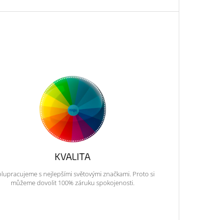
KVALITA
lupracujeme s nejlepšími světovými značkami. Proto si
můžeme dovolit 100% záruku spokojenosti.