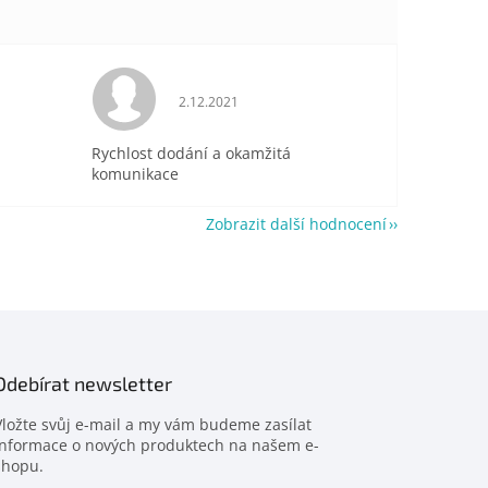
je 5 z 5 hvězdiček.
Hodnocení obchodu je 5 z 5 hvězdiček.
2.12.2021
Rychlost dodání a okamžitá
komunikace
Zobrazit další hodnocení
Odebírat newsletter
Vložte svůj e-mail a my vám budeme zasílat
informace o nových produktech na našem e-
shopu.