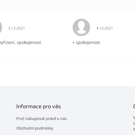
Hodnocení obchodu je 5 z 5 hvězdiček.
Hodnocení obchodu 
5.12.2021
4.12.2021
vyřízení, spokojenost
+ spokojenost
Informace pro vás
Proč nakupovat právě u nás
Obchodní podmínky