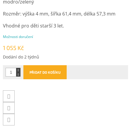
modro/zelený
Rozměr: v
ýška 4 mm, šířka 61,4 mm, délka 57,3 mm
Vhodné pro děti starší 3 let.
Možnosti doručení
1 055 Kč
Měrná
Dodání do 2 týdnů
cena:
PŘIDAT DO KOŠÍKU