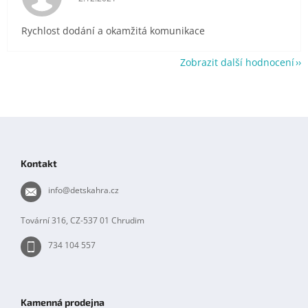
Rychlost dodání a okamžitá komunikace
Zobrazit další hodnocení
Z
á
p
Kontakt
a
t
info
@
detskahra.cz
í
Tovární 316, CZ-537 01 Chrudim
734 104 557
Kamenná prodejna