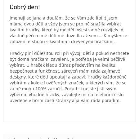
Dobrý den!
Jmenuji se Jana a doufám, že se Vám zde líbí :) Jsem
máma dvou dětí a vždy jsem se pro ně snažila vybírat
kvalitní hračky, které by mé děti všestranně rozvíjely. A
vlastně péče o mé děti mě dovedla až sem…. K myšlence
založení e-shopu s kvalitními dřevěnými hračkami.
Hračky plní důležitou roli při vývoji dětí a pokud nechcete
být doma hračkami zavaleni, je potřeba je velmi pečlivě
vybírat. U hraček kladu důraz především na kvalitu,
bezpečnost a funkčnost, zároveň mám ráda zajímavé
designy, které děti upoutají a zabaví. Hračky každoročně
vybírám z kolekcí ověřených značek, u kterých vím, že se
za ně mohu 100% zaručit. Pokud si nejste jisti svým
výběrem vhodné hračky, zavolejte mi na telefonní číslo
uvedené v horní části stránky a já Vám ráda poradím.