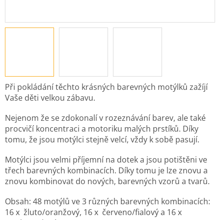
Při pokládání těchto krásných barevných motýlků zažíjí
Vaše děti velkou zábavu.
Nejenom že se zdokonalí v rozeznávání barev, ale také
procvičí koncentraci a motoriku malých prstíků.
Díky
tomu, že jsou motýlci stejně velcí, vždy k sobě pasují.
Motýlci jsou velmi příjemní na dotek a jsou potištěni ve
třech barevných kombinacích. Díky tomu je lze znovu a
znovu kombinovat do nových, barevných vzorů a tvarů.
Obsah: 48 motýlů ve 3 různých barevných kombinacích:
16 x žluto/oranžový, 16 x červeno/fialový a 16 x