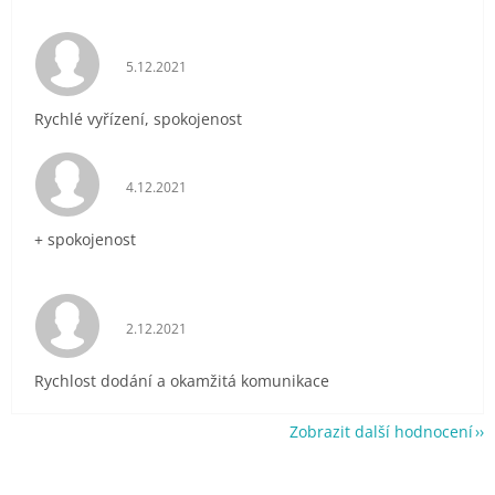
Hodnocení obchodu je 5 z 5 hvězdiček.
5.12.2021
Rychlé vyřízení, spokojenost
Hodnocení obchodu je 5 z 5 hvězdiček.
4.12.2021
+ spokojenost
Hodnocení obchodu je 5 z 5 hvězdiček.
2.12.2021
Rychlost dodání a okamžitá komunikace
Zobrazit další hodnocení