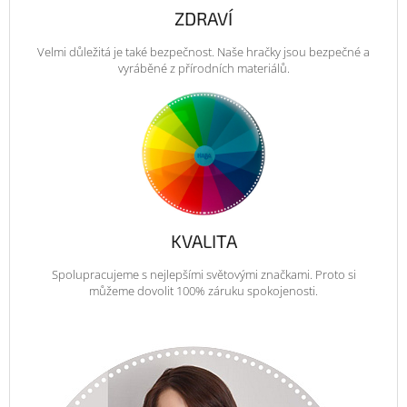
ZDRAVÍ
Velmi důležitá je také bezpečnost. Naše hračky jsou bezpečné a
vyráběné z přírodních materiálů.
KVALITA
Spolupracujeme s nejlepšími světovými značkami. Proto si
můžeme dovolit 100% záruku spokojenosti.