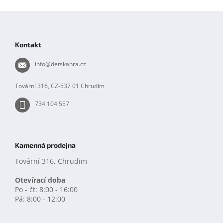
Z
á
p
Kontakt
a
t
info
@
detskahra.cz
í
Tovární 316, CZ-537 01 Chrudim
734 104 557
Kamenná prodejna
Tovární 316, Chrudim
Otevírací doba
Po - čt: 8:00 - 16:00
Pá: 8:00 - 12:00