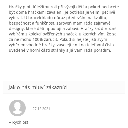
Hračky plní důležitou roli při vývoji dětí a pokud nechcete
být doma hračkami zavaleni, je potřeba je velmi pečlivě
vybírat. U hraček kladu důraz především na kvalitu,
bezpečnost a funkčnost, zároveň mám ráda zajímavé
designy, které děti upoutají a zabaví. Hračky každoročně
vybírám z kolekcí ověřených značek, u kterých vím, že se
za ně mohu 100% zaručit. Pokud si nejste jisti svým
výběrem vhodné hračky, zavolejte mi na telefonní číslo
uvedené v horní části stránky a já Vám ráda poradím.
Hodnocení obchodu je 5 z 5 hvězdiček.
27.12.2021
+ Rychlost