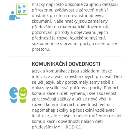
hračky naprosto dokonale zaujmou dětskou
přirozenou zvědavost a zároveň nabízí
dostatek prostoru na vlastní objevy a
zkoumání. Naše hračky jsou zaměřeny
především na matematické dovednosti,
pozorování přírody a objevování. Jejich
předností je rozvoj logického myšlení,
seznámení se s prvními počty a orientace v
prostoru.
KOMUNIKAČNÍ DOVEDNOSTI
Jazyk a komunikace jsou základem lidské
interakce a všech myšlenkových procesů. Děti
se učí jazyk, aby porozuměly samy sobě a
dokázaly sdílet své potřeby a pocity. Pomocí
komunikace si děti vyměňují své zkušenosti,
zpracovávají zážitky a učí se nové věci. K
rozvoji komunikačních dovedností velmi
napomáhají školky a předškolní vzdělávací
instituce, ale ze všech nejvíc můžeme rozvíjet
komunikační dovednosti našich dětí
především MY … RODIČE.