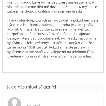
kvalitní hračky, které by mé děti všestranně rozvíjely. A
vlastně péče o mé děti mě dovedla až sem…. K myšlence
založení e-shopu s kvalitními dřevěnými hračkami.
Hračky plní důležitou roli při vývoji dětí a pokud nechcete
být doma hračkami zavaleni, je potřeba je velmi pečlivě
vybírat. U hraček kladu důraz především na kvalitu,
bezpečnost a funkčnost, zároveň mám ráda zajímavé
designy, které děti upoutají a zabaví. Hračky každoročně
vybírám z kolekcí ověřených značek, u kterých vím, že se
za ně mohu 100% zaručit. Pokud si nejste jisti svým
výběrem vhodné hračky, zavolejte mi na telefonní číslo
uvedené v horní části stránky a já Vám ráda poradím.
Hodnocení obchodu je 5 z 5 hvězdiček.
27.12.2021