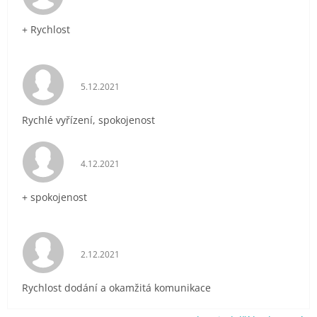
+ Rychlost
Hodnocení obchodu je 5 z 5 hvězdiček.
5.12.2021
Rychlé vyřízení, spokojenost
Hodnocení obchodu je 5 z 5 hvězdiček.
4.12.2021
+ spokojenost
Hodnocení obchodu je 5 z 5 hvězdiček.
2.12.2021
Rychlost dodání a okamžitá komunikace