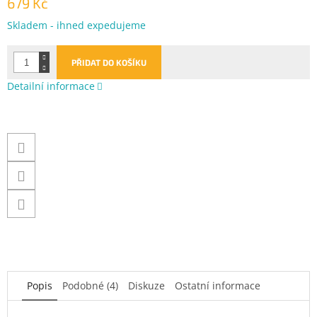
679 Kč
Měrná
Skladem - ihned expedujeme
cena:
PŘIDAT DO KOŠÍKU
Detailní informace
Popis
Podobné (4)
Diskuze
Ostatní informace