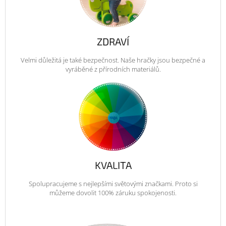
ZDRAVÍ
Velmi důležitá je také bezpečnost. Naše hračky jsou bezpečné a
vyráběné z přírodních materiálů.
KVALITA
Spolupracujeme s nejlepšími světovými značkami. Proto si
můžeme dovolit 100% záruku spokojenosti.