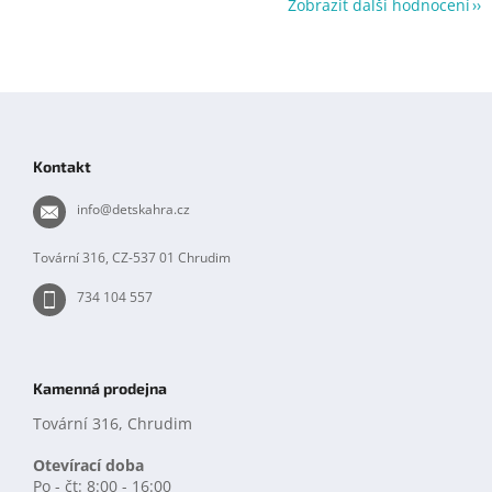
Zobrazit další hodnocení
Z
á
p
Kontakt
a
t
info
@
detskahra.cz
í
Tovární 316, CZ-537 01 Chrudim
734 104 557
Kamenná prodejna
Tovární 316, Chrudim
Otevírací doba
Po - čt: 8:00 - 16:00