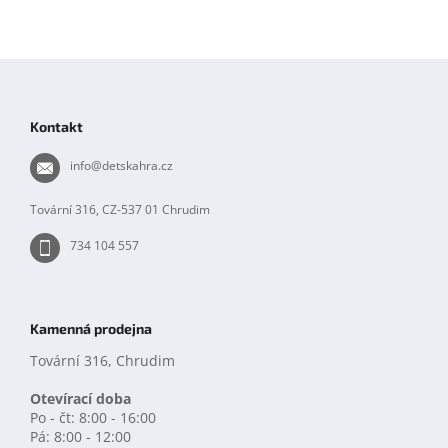
Z
á
p
Kontakt
a
t
info
@
detskahra.cz
í
Tovární 316, CZ-537 01 Chrudim
734 104 557
Kamenná prodejna
Tovární 316, Chrudim
Otevírací doba
Po - čt: 8:00 - 16:00
Pá: 8:00 - 12:00