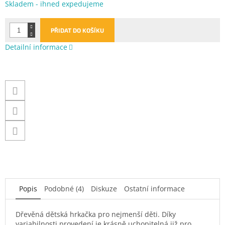
Měrná
Skladem - ihned expedujeme
cena:
PŘIDAT DO KOŠÍKU
Detailní informace
Popis
Podobné (4)
Diskuze
Ostatní informace
Dřevěná dětská hrkačka pro nejmenší děti. Díky
variabilnosti provedení je krásně uchopitelná již pro