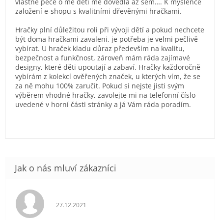
vlastně péče o mé děti mě dovedla až sem…. K myšlence
založení e-shopu s kvalitními dřevěnými hračkami.
Hračky plní důležitou roli při vývoji dětí a pokud nechcete
být doma hračkami zavaleni, je potřeba je velmi pečlivě
vybírat. U hraček kladu důraz především na kvalitu,
bezpečnost a funkčnost, zároveň mám ráda zajímavé
designy, které děti upoutají a zabaví. Hračky každoročně
vybírám z kolekcí ověřených značek, u kterých vím, že se
za ně mohu 100% zaručit. Pokud si nejste jisti svým
výběrem vhodné hračky, zavolejte mi na telefonní číslo
uvedené v horní části stránky a já Vám ráda poradím.
Hodnocení obchodu je 5 z 5 hvězdiček.
27.12.2021