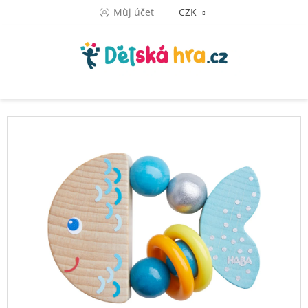
Přejít
Můj účet
CZK
na
obsah