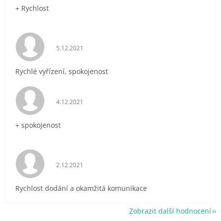
+ Rychlost
Hodnocení obchodu je 5 z 5 hvězdiček.
5.12.2021
Rychlé vyřízení, spokojenost
Hodnocení obchodu je 5 z 5 hvězdiček.
4.12.2021
+ spokojenost
Hodnocení obchodu je 5 z 5 hvězdiček.
2.12.2021
Rychlost dodání a okamžitá komunikace
Zobrazit další hodnocení