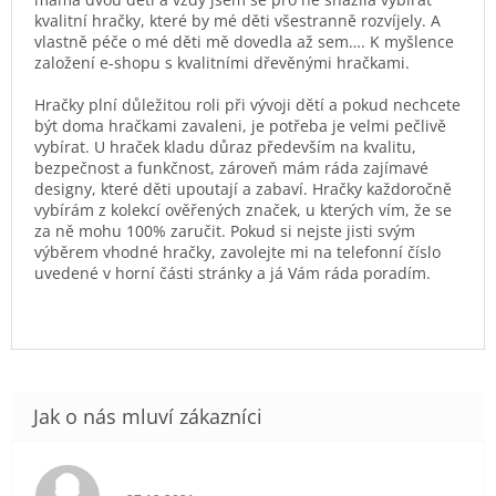
kvalitní hračky, které by mé děti všestranně rozvíjely. A
vlastně péče o mé děti mě dovedla až sem…. K myšlence
založení e-shopu s kvalitními dřevěnými hračkami.
Hračky plní důležitou roli při vývoji dětí a pokud nechcete
být doma hračkami zavaleni, je potřeba je velmi pečlivě
vybírat. U hraček kladu důraz především na kvalitu,
bezpečnost a funkčnost, zároveň mám ráda zajímavé
designy, které děti upoutají a zabaví. Hračky každoročně
vybírám z kolekcí ověřených značek, u kterých vím, že se
za ně mohu 100% zaručit. Pokud si nejste jisti svým
výběrem vhodné hračky, zavolejte mi na telefonní číslo
uvedené v horní části stránky a já Vám ráda poradím.
Hodnocení obchodu je 5 z 5 hvězdiček.