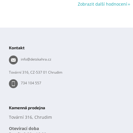
Zobrazit další hodnocení
Z
á
p
Kontakt
a
t
info
@
detskahra.cz
í
Tovární 316, CZ-537 01 Chrudim
734 104 557
Kamenná prodejna
Tovární 316, Chrudim
Otevírací doba