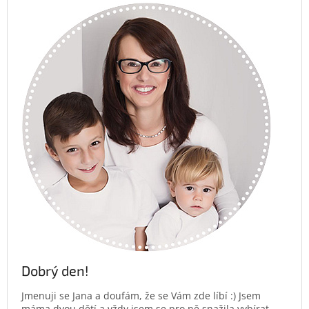
Dobrý den!
Jmenuji se Jana a doufám, že se Vám zde líbí :) Jsem
máma dvou dětí a vždy jsem se pro ně snažila vybírat