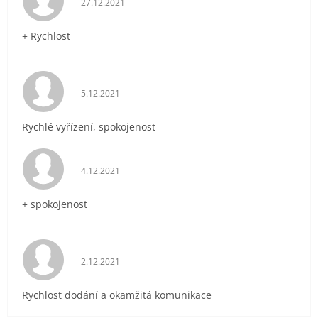
27.12.2021
+ Rychlost
Hodnocení obchodu je 5 z 5 hvězdiček.
5.12.2021
Rychlé vyřízení, spokojenost
Hodnocení obchodu je 5 z 5 hvězdiček.
4.12.2021
+ spokojenost
Hodnocení obchodu je 5 z 5 hvězdiček.
2.12.2021
Rychlost dodání a okamžitá komunikace