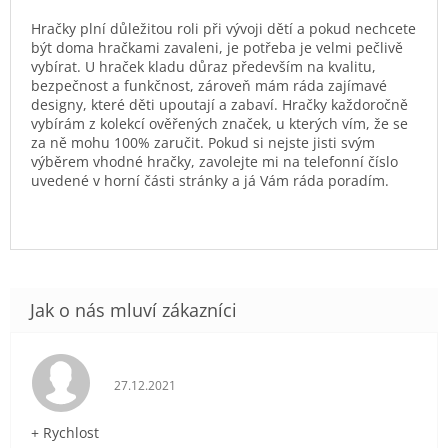
Hračky plní důležitou roli při vývoji dětí a pokud nechcete
být doma hračkami zavaleni, je potřeba je velmi pečlivě
vybírat. U hraček kladu důraz především na kvalitu,
bezpečnost a funkčnost, zároveň mám ráda zajímavé
designy, které děti upoutají a zabaví. Hračky každoročně
vybírám z kolekcí ověřených značek, u kterých vím, že se
za ně mohu 100% zaručit. Pokud si nejste jisti svým
výběrem vhodné hračky, zavolejte mi na telefonní číslo
uvedené v horní části stránky a já Vám ráda poradím.
Hodnocení obchodu je 5 z 5 hvězdiček.
27.12.2021
+ Rychlost