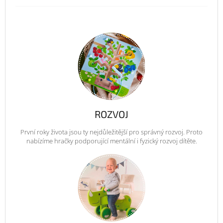
ROZVOJ
První roky života jsou ty nejdůležitější pro správný rozvoj. Proto
nabízíme hračky podporující mentální i fyzický rozvoj dítěte.