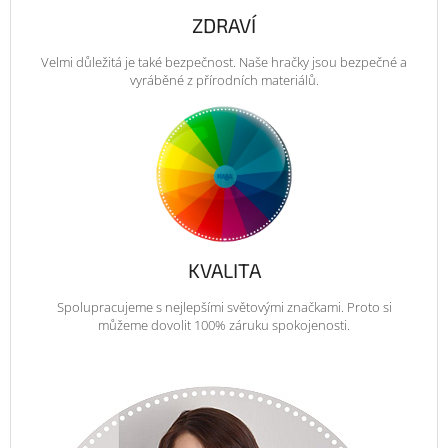
ZDRAVÍ
Velmi důležitá je také bezpečnost. Naše hračky jsou bezpečné a
vyráběné z přírodních materiálů.
KVALITA
Spolupracujeme s nejlepšími světovými značkami. Proto si
můžeme dovolit 100% záruku spokojenosti.