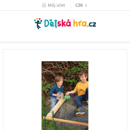
Přejít
Můj účet
CZK
na
obsah