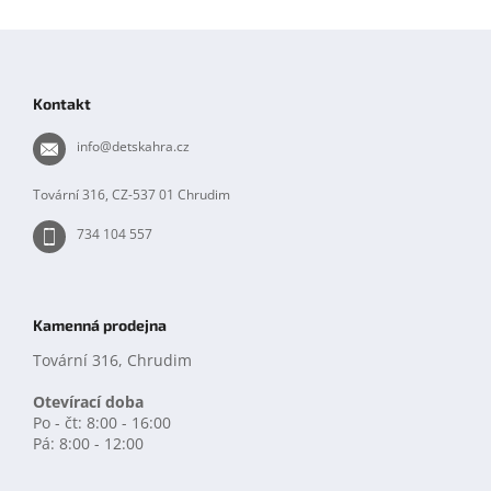
Z
á
p
Kontakt
a
t
info
@
detskahra.cz
í
Tovární 316, CZ-537 01 Chrudim
734 104 557
Kamenná prodejna
Tovární 316, Chrudim
Otevírací doba
Po - čt: 8:00 - 16:00
Pá: 8:00 - 12:00