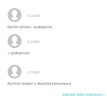
Hodnocení obchodu je 5 z 5 hvězdiček.
5.12.2021
Rychlé vyřízení, spokojenost
Hodnocení obchodu je 5 z 5 hvězdiček.
4.12.2021
+ spokojenost
Hodnocení obchodu je 5 z 5 hvězdiček.
2.12.2021
Rychlost dodání a okamžitá komunikace
Zobrazit další hodnocení