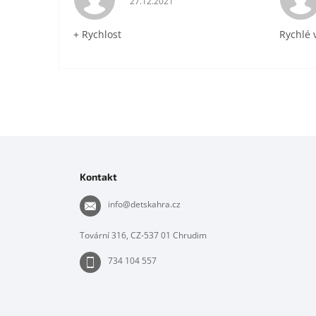
27.12.2021
+ Rychlost
Rychlé 
Z
á
p
Kontakt
a
t
info
@
detskahra.cz
í
Tovární 316, CZ-537 01 Chrudim
734 104 557