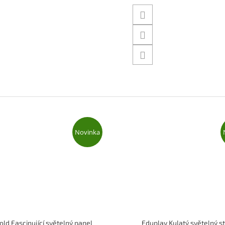
Novinka
old Fascinující světelný panel
Eduplay Kulatý světelný st