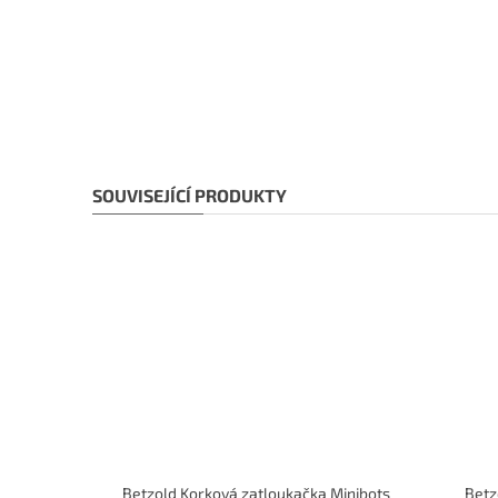
SOUVISEJÍCÍ PRODUKTY
Betzold Korková zatloukačka Minibots
Betz