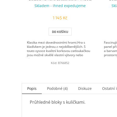
Skladem - ihned expedujeme
Sk
1 145 Kč
DO KOŠÍKU
Klasika mezi dovednostními hrami.Hra s
Fascinují
kladívkem je jednou z nejoblíbenějších. S
panel př
touto vysoce kvalitní korkovou zatloukačkou
a barvam
jsou možné skvělé vlastní výtvory nebo
prostorný
obnova...
a...
Kód:
B766852
Popis
Podobné (4)
Diskuze
Ostatní 
Průhledné bloky s kuličkami.