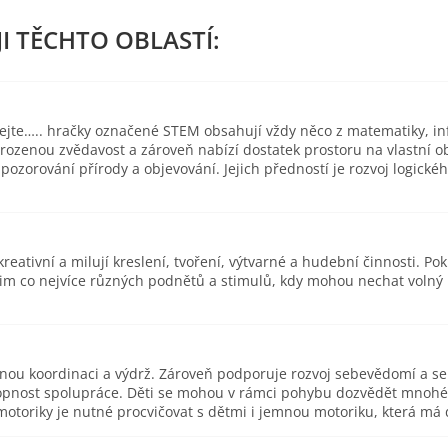
ejte….. hračky označené STEM obsahují vždy něco z matematiky, inf
ozenou zvědavost a zároveň nabízí dostatek prostoru na vlastní 
zorování přírody a objevování. Jejich předností je rozvoj logické
eativní a milují kreslení, tvoření, výtvarné a hudební činnosti. Pok
 jim co nejvíce různých podnětů a stimulů, kdy mohou nechat volný
esnou koordinaci a výdrž. Zároveň podporuje rozvoj sebevědomí a s
pnost spolupráce. Děti se mohou v rámci pohybu dozvědět mnohé o 
toriky je nutné procvičovat s dětmi i jemnou motoriku, která má d