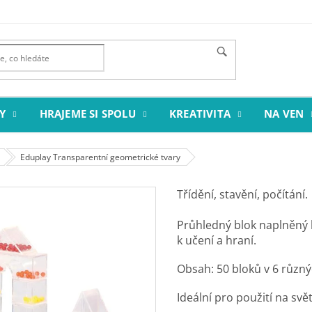
Y
HRAJEME SI SPOLU
KREATIVITA
NA VEN
Eduplay Transparentní geometrické tvary
Třídění, stavění, počítání.
Průhledný blok naplněný 
k učení a hraní.
Obsah: 50 bloků v 6 různý
Ideální pro použití na sv