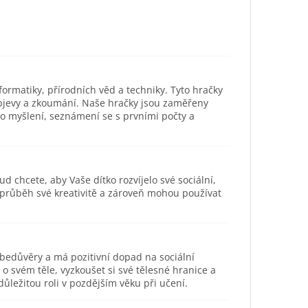
ormatiky, přírodních věd a techniky. Tyto hračky
objevy a zkoumání. Naše hračky jsou zaměřeny
ho myšlení, seznámení se s prvními počty a
ud chcete, aby Vaše dítko rozvíjelo své sociální,
 průběh své kreativitě a zároveň mohou používat
ebedůvěry a má pozitivní dopad na sociální
svém těle, vyzkoušet si své tělesné hranice a
ůležitou roli v pozdějším věku při učení.