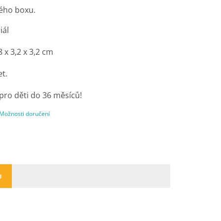
ého boxu.
iál
8 x 3,2 x 3,2 cm
et.
o děti do 36 měsíců!
Možnosti doručení
U