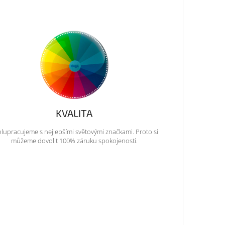
KVALITA
lupracujeme s nejlepšími světovými značkami. Proto si
můžeme dovolit 100% záruku spokojenosti.