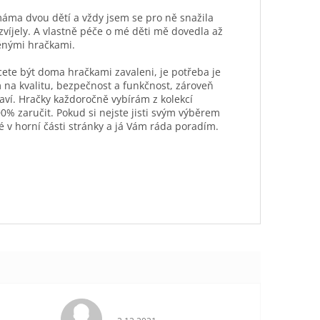
máma dvou dětí a vždy jsem se pro ně snažila
ozvíjely. A vlastně péče o mé děti mě dovedla až
ěnými hračkami.
hcete být doma hračkami zavaleni, je potřeba je
 na kvalitu, bezpečnost a funkčnost, zároveň
aví. Hračky každoročně vybírám z kolekcí
0% zaručit. Pokud si nejste jisti svým výběrem
é v horní části stránky a já Vám ráda poradím.
je 5 z 5 hvězdiček.
Hodnocení obchodu je 5 z 5 hvězdiček.