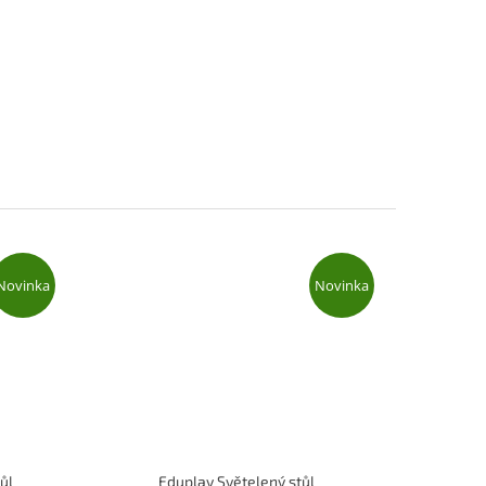
Novinka
Novinka
ůl
Eduplay Světelený stůl