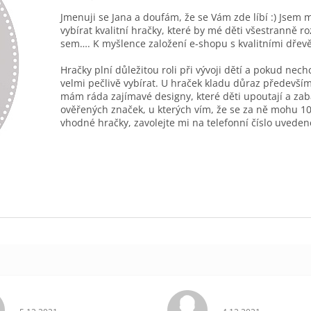
Jmenuji se Jana a doufám, že se Vám zde líbí :) Jsem 
vybírat kvalitní hračky, které by mé děti všestranně r
sem…. K myšlence založení e-shopu s kvalitními dřev
Hračky plní důležitou roli při vývoji dětí a pokud nec
velmi pečlivě vybírat. U hraček kladu důraz především
mám ráda zajímavé designy, které děti upoutají a zab
ověřených značek, u kterých vím, že se za ně mohu 10
vhodné hračky, zavolejte mi na telefonní číslo uveden
Hodnocení obchodu je 5 z 5 hvězdiček.
Hodnocení obchodu 