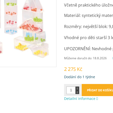
Včetně praktického úložn
Materiál: syntetický mater
Rozměry: největší blok: 9,
Vhodné pro děti starší 3 l
UPOZORNĚNÍ: Nevhodné pr
Můžeme doručit do:
18.8.2026
2 275 Kč
Měrná
Dodání do 1 týdne
cena:
PŘIDAT DO KOŠÍK
Detailní informace