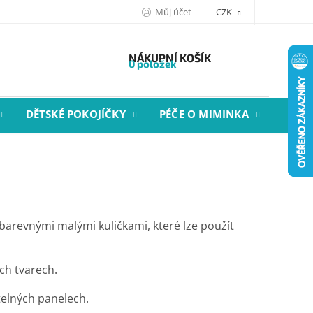
Můj účet
CZK
NÁKUPNÍ KOŠÍK
0 položek
DĚTSKÉ POKOJÍČKY
PÉČE O MIMINKA
STYL
barevnými malými kuličkami, které lze použít
ch tvarech.
ětelných panelech.