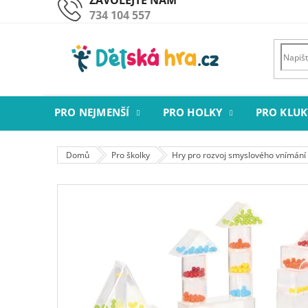
Přejít
734 104 557
na
obsah
PRO NEJMENŠÍ
PRO HOLKY
PRO KLUK
Domů
Pro školky
Hry pro rozvoj smyslového vnímání