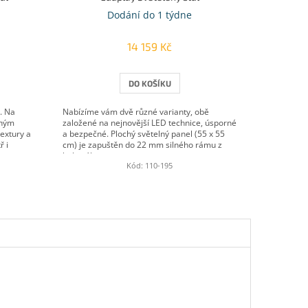
Dodání do 1 týdne
14 159 Kč
DO KOŠÍKU
. Na
Nabízíme vám dvě různé varianty, obě
eným
založené na nejnovější LED technice, úsporné
extury a
a bezpečné. Plochý světelný panel (55 x 55
ř i
cm) je zapuštěn do 22 mm silného rámu z
bukového...
Kód:
110-195