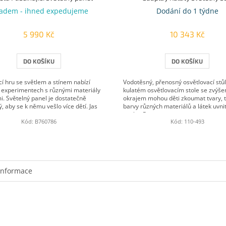
ladem - ihned expedujeme
Dodání do 1 týdne
5 990 Kč
10 343 Kč
DO KOŠÍKU
DO KOŠÍKU
cí hru se světlem a stínem nabízí
Vodotěsný, přenosný osvětlovací stůl
i experimentech s různými materiály
kulatém osvětlovacím stole se zvýš
i. Světelný panel je dostatečně
okrajem mohou děti zkoumat tvary, t
, aby se k němu vešlo více dětí. Jas
barvy různých materiálů a látek uvnit
venku. Po...
Kód:
B760786
Kód:
110-493
informace