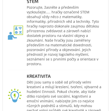
STEM
Pozorujte, žasněte a především
vyzkoušejte….. hračky označené STEM
obsahují vždy něco z matematiky,
informatiky, přírodních věd a techniky. Tyto
hračky naprosto dokonale zaujmou dětskou
přirozenou zvědavost a zároveň nabízí
dostatek prostoru na vlastní objevy a
zkoumání. Naše hračky jsou zaměřeny
především na matematické dovednosti,
pozorování přírody a objevování. Jejich
předností je rozvoj logického myšlení,
seznámení se s prvními počty a orientace v
prostoru.
KREATIVITA
Děti jsou samy o sobě od přírody velmi
kreativní a milují kreslení, tvoření, výtvarné a
hudební činnosti. Pokud chcete, aby Vaše
dítko rozvíjelo své sociální, kognitivní a
emoční vnímání, nabízejte jim co nejvíce
různých podnětů a stimulů, kdy mohou
nechat volný průběh své kreativitě a zároveň