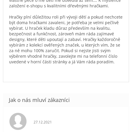
vlastně péče o mé děti mě dovedla až sem…. K myšlence
založení e-shopu s kvalitními dřevěnými hračkami.
Hračky plní důležitou roli při vývoji dětí a pokud nechcete
být doma hračkami zavaleni, je potřeba je velmi pečlivě
vybírat. U hraček kladu důraz především na kvalitu,
bezpečnost a funkčnost, zároveň mám ráda zajímavé
designy, které děti upoutají a zabaví. Hračky každoročně
vybírám z kolekcí ověřených značek, u kterých vím, že se
za ně mohu 100% zaručit. Pokud si nejste jisti svým
výběrem vhodné hračky, zavolejte mi na telefonní číslo
uvedené v horní části stránky a já Vám ráda poradím.
Hodnocení obchodu je 5 z 5 hvězdiček.
27.12.2021