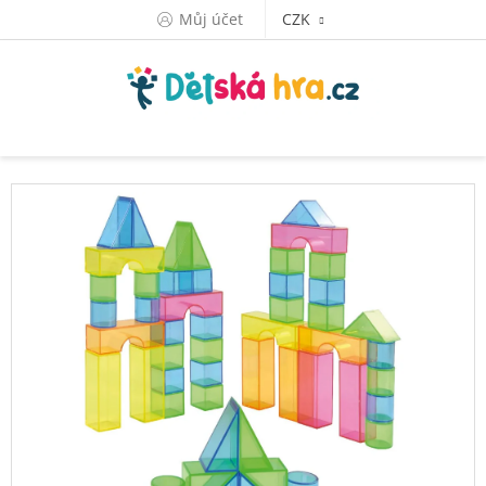
Přejít
Můj účet
CZK
na
obsah