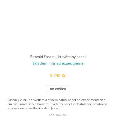
Betzold Fascinující světelný panel
Skladem - ihned expedujeme
5 990 Kč
DO KOŠÍKU
Fascinující hru se světlem a stínem nabízí panel při experimentech s
různými materiály a barvami. Světelný panel je dostatečně prostorný,
aby se k němu vešlo více dětí. Jas a...
Kód:
B760786