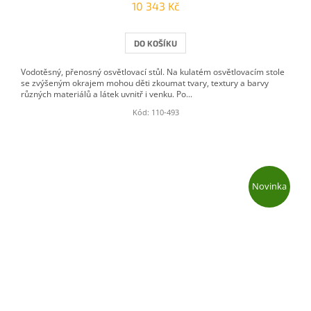
10 343 Kč
DO KOŠÍKU
Vodotěsný, přenosný osvětlovací stůl. Na kulatém osvětlovacím stole
se zvýšeným okrajem mohou děti zkoumat tvary, textury a barvy
různých materiálů a látek uvnitř i venku. Po...
Kód:
110-493
Novinka