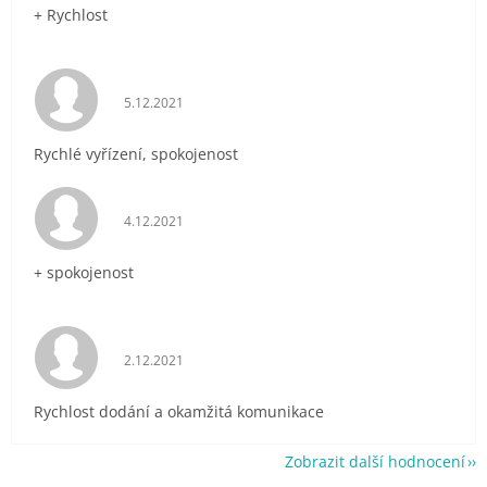
+ Rychlost
Hodnocení obchodu je 5 z 5 hvězdiček.
5.12.2021
Rychlé vyřízení, spokojenost
Hodnocení obchodu je 5 z 5 hvězdiček.
4.12.2021
+ spokojenost
Hodnocení obchodu je 5 z 5 hvězdiček.
2.12.2021
Rychlost dodání a okamžitá komunikace
Zobrazit další hodnocení