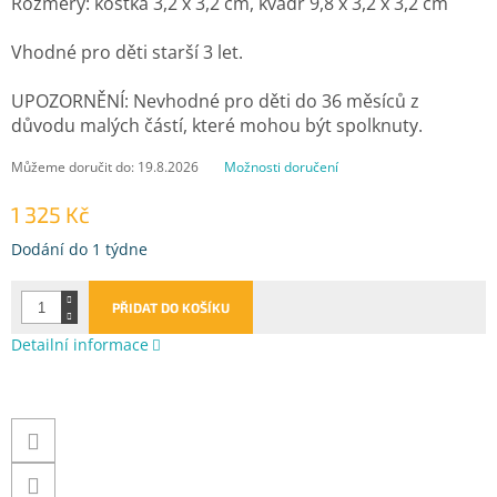
Rozměry: kostka 3,2 x 3,2 cm, kvádr 9,8 x 3,2 x 3,2 cm
Vhodné pro děti starší 3 let.
UPOZORNĚNÍ: Nevhodné pro děti do 36 měsíců z
důvodu malých částí, které mohou být spolknuty.
Můžeme doručit do:
19.8.2026
Možnosti doručení
1 325 Kč
Měrná
Dodání do 1 týdne
cena:
PŘIDAT DO KOŠÍKU
Detailní informace