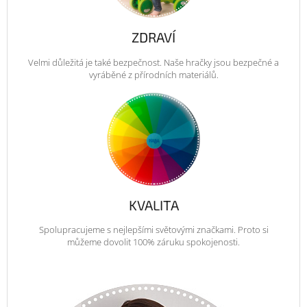
ZDRAVÍ
Velmi důležitá je také bezpečnost. Naše hračky jsou bezpečné a
vyráběné z přírodních materiálů.
KVALITA
Spolupracujeme s nejlepšími světovými značkami. Proto si
můžeme dovolit 100% záruku spokojenosti.