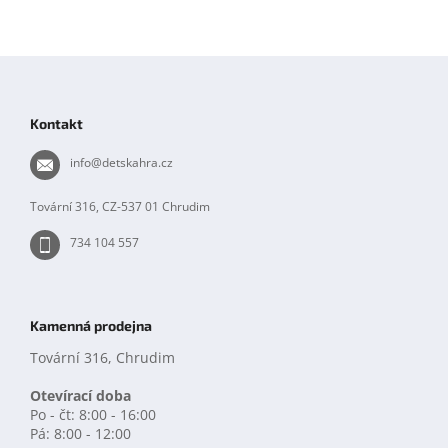
Z
á
p
Kontakt
a
t
info
@
detskahra.cz
í
Tovární 316, CZ-537 01 Chrudim
734 104 557
Kamenná prodejna
Tovární 316, Chrudim
Otevírací doba
Po - čt: 8:00 - 16:00
Pá: 8:00 - 12:00