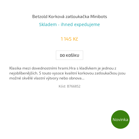
Betzold Korková zatloukačka Minibots
Skladem - ihned expedujeme
1 145 Kč
DO KOŠÍKU
Klasika mezi dovednostními hrami.Hra s kladívkem je jednou z
nejoblíbenějších. S touto vysoce kvalitní korkovou zatloukačkou jsou
možné skvělé vlastní výtvory nebo obnova...
Kód:
B766852
Novinka