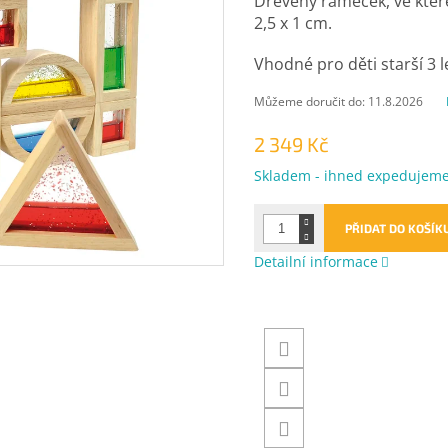
Dřevěný rámeček, ve kter
2,5 x 1 cm.
Vhodné pro děti starší 3 l
Můžeme doručit do:
11.8.2026
2 349 Kč
Měrná
Skladem - ihned expedujem
cena:
PŘIDAT DO KOŠÍK
Detailní informace