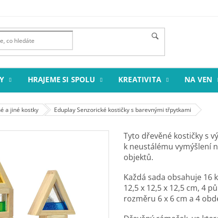
Y
HRAJEME SI SPOLU
KREATIVITA
NA VEN
 a jiné kostky
Eduplay Senzorické kostičky s barevnými třpytkami
Tyto dřevěné kostičky s v
k neustálému vymýšlení n
objektů.
Každá sada obsahuje 16 ko
12,5 x 12,5 x 12,5 cm, 4 p
rozměru 6 x 6 cm a 4 obd