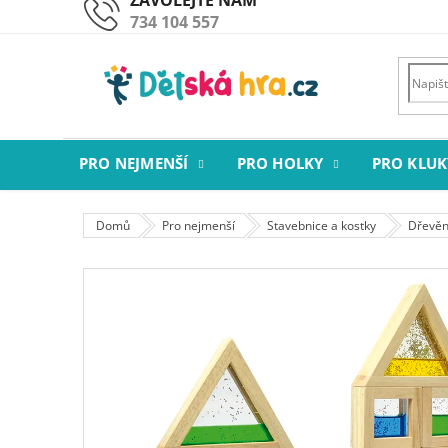
Přejít
734 104 557
na
obsah
PRO NEJMENŠÍ
PRO HOLKY
PRO KLUK
Domů
Pro nejmenší
Stavebnice a kostky
Dřevěné