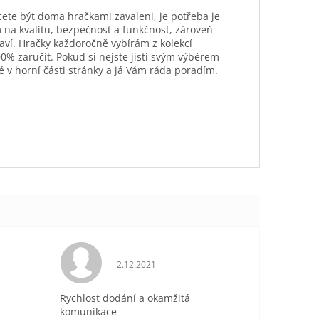
hcete být doma hračkami zavaleni, je potřeba je
 na kvalitu, bezpečnost a funkčnost, zároveň
aví. Hračky každoročně vybírám z kolekcí
0% zaručit. Pokud si nejste jisti svým výběrem
é v horní části stránky a já Vám ráda poradím.
je 5 z 5 hvězdiček.
Hodnocení obchodu je 5 z 5 hvězdiček.
2.12.2021
Rychlost dodání a okamžitá
komunikace