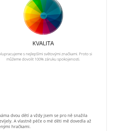
KVALITA
lupracujeme s nejlepšími světovými značkami. Proto si
můžeme dovolit 100% záruku spokojenosti.
máma dvou dětí a vždy jsem se pro ně snažila
ozvíjely. A vlastně péče o mé děti mě dovedla až
ěnými hračkami.