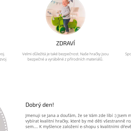
ZDRAVÍ
voj.
Velmi důležitá je také bezpečnost. Naše hračky jsou
Spo
zvoj
bezpečné a vyráběné z přírodních materiálů.
Dobrý den!
Jmenuji se Jana a doufám, že se Vám zde líbí :) Jsem 
vybírat kvalitní hračky, které by mé děti všestranně r
sem…. K myšlence založení e-shopu s kvalitními dřev