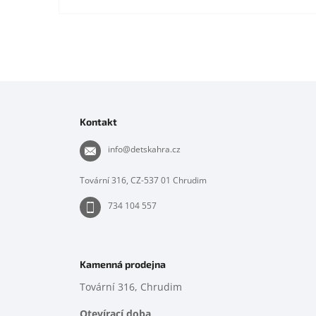
Z
á
p
Kontakt
a
t
info
@
detskahra.cz
í
Tovární 316, CZ-537 01 Chrudim
734 104 557
Kamenná prodejna
Tovární 316, Chrudim
Otevírací doba