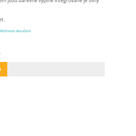
ém jsou barevné výplně integrované je silný
et.
Možnosti doručení
e
U