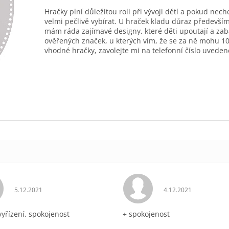
Hračky plní důležitou roli při vývoji dětí a pokud nec
velmi pečlivě vybírat. U hraček kladu důraz především
mám ráda zajímavé designy, které děti upoutají a zab
ověřených značek, u kterých vím, že se za ně mohu 10
vhodné hračky, zavolejte mi na telefonní číslo uveden
Hodnocení obchodu je 5 z 5 hvězdiček.
Hodnocení obchodu 
5.12.2021
4.12.2021
vyřízení, spokojenost
+ spokojenost