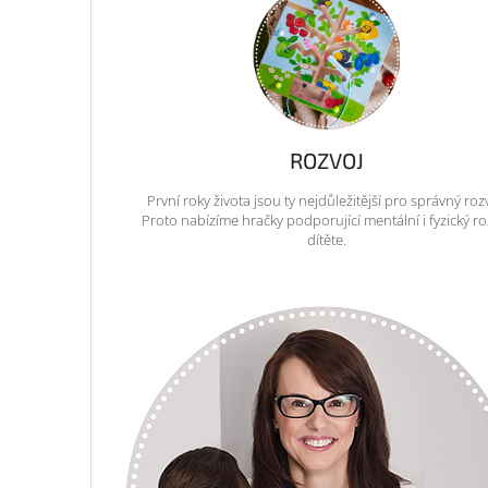
ROZVOJ
První roky života jsou ty nejdůležitější pro správný roz
Proto nabízíme hračky podporující mentální i fyzický ro
dítěte.