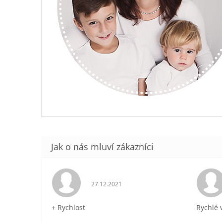
Hodnocení obchodu je 5 z 5 hvězdiček.
27.12.2021
+ Rychlost
Rychlé 