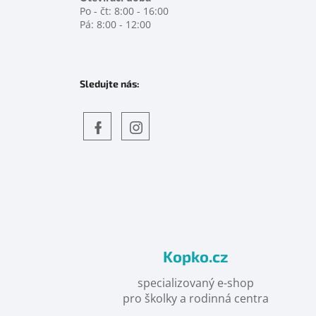
Po - čt: 8:00 - 16:00
Pá: 8:00 - 12:00
Sledujte nás:
Objevte
detskahra.cz
nás
na
facebooku
Kopko.cz
specializovaný e-shop
pro školky a rodinná centra