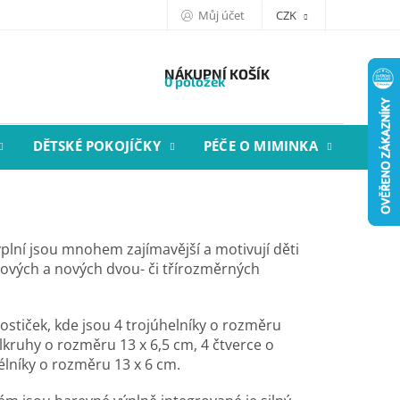
Můj účet
CZK
NÁKUPNÍ KOŠÍK
0 položek
DĚTSKÉ POKOJÍČKY
PÉČE O MIMINKA
STYL
ýplní jsou mnohem zajímavější a motivují děti
ových a nových dvou- či třírozměrných
stiček, kde jsou 4 trojúhelníky o rozměru
ůlkruhy o rozměru 13 x 6,5 cm, 4 čtverce o
élníky o rozměru 13 x 6 cm.