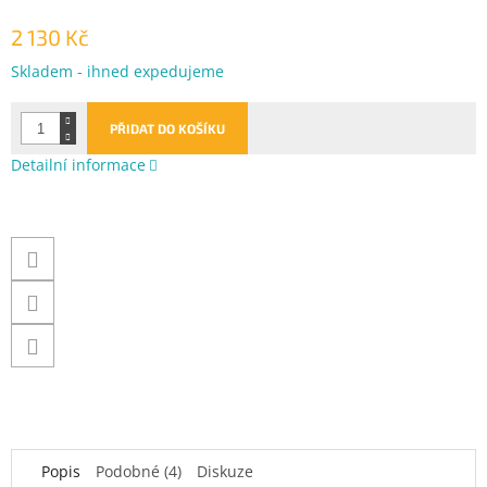
2 130 Kč
Měrná
Skladem - ihned expedujeme
cena:
PŘIDAT DO KOŠÍKU
Detailní informace
Popis
Podobné (4)
Diskuze