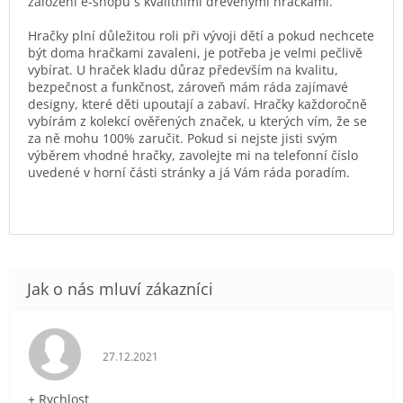
založení e-shopu s kvalitními dřevěnými hračkami.
Hračky plní důležitou roli při vývoji dětí a pokud nechcete
být doma hračkami zavaleni, je potřeba je velmi pečlivě
vybírat. U hraček kladu důraz především na kvalitu,
bezpečnost a funkčnost, zároveň mám ráda zajímavé
designy, které děti upoutají a zabaví. Hračky každoročně
vybírám z kolekcí ověřených značek, u kterých vím, že se
za ně mohu 100% zaručit. Pokud si nejste jisti svým
výběrem vhodné hračky, zavolejte mi na telefonní číslo
uvedené v horní části stránky a já Vám ráda poradím.
Hodnocení obchodu je 5 z 5 hvězdiček.
27.12.2021
+ Rychlost