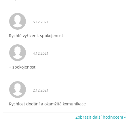
Hodnocení obchodu je 5 z 5 hvězdiček.
5.12.2021
Rychlé vyřízení, spokojenost
Hodnocení obchodu je 5 z 5 hvězdiček.
4.12.2021
+ spokojenost
Hodnocení obchodu je 5 z 5 hvězdiček.
2.12.2021
Rychlost dodání a okamžitá komunikace
Zobrazit další hodnocení