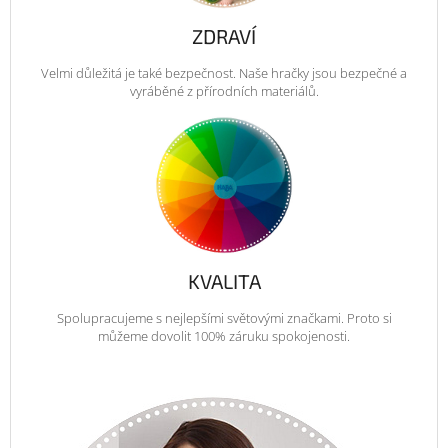
ZDRAVÍ
Velmi důležitá je také bezpečnost. Naše hračky jsou bezpečné a
vyráběné z přírodních materiálů.
KVALITA
Spolupracujeme s nejlepšími světovými značkami. Proto si
můžeme dovolit 100% záruku spokojenosti.