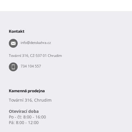
Z
á
p
Kontakt
a
t
info
@
detskahra.cz
í
Tovární 316, CZ-537 01 Chrudim
734 104 557
Kamenná prodejna
Tovární 316, Chrudim
Otevírací doba
Po - čt: 8:00 - 16:00
Pá: 8:00 - 12:00