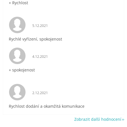
+ Rychlost
Hodnocení obchodu je 5 z 5 hvězdiček.
5.12.2021
Rychlé vyřízení, spokojenost
Hodnocení obchodu je 5 z 5 hvězdiček.
4.12.2021
+ spokojenost
Hodnocení obchodu je 5 z 5 hvězdiček.
2.12.2021
Rychlost dodání a okamžitá komunikace
Zobrazit další hodnocení