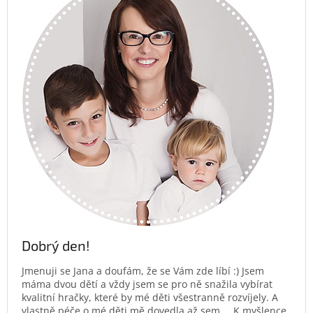
Dobrý den!
Jmenuji se Jana a doufám, že se Vám zde líbí :) Jsem
máma dvou dětí a vždy jsem se pro ně snažila vybírat
kvalitní hračky, které by mé děti všestranně rozvíjely. A
vlastně péče o mé děti mě dovedla až sem…. K myšlence