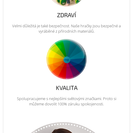
ZDRAVÍ
Velmi důležitá je také bezpečnost. Naše hračky jsou bezpečné a
vyráběné z přírodních materiálů.
KVALITA
Spolupracujeme s nejlepšími světovými značkami. Proto si
můžeme dovolit 100% záruku spokojenosti.