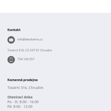
Z
á
p
Kontakt
a
t
info
@
detskahra.cz
í
Tovární 316, CZ-537 01 Chrudim
734 104 557
Kamenná prodejna
Tovární 316, Chrudim
Otevírací doba
Po - čt: 8:00 - 16:00
Pá: 8:00 - 12:00