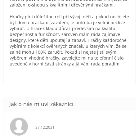
založení e-shopu s kvalitními dřevěnými hračkami.
Hračky plní důležitou roli při vývoji dětí a pokud nechcete
být doma hračkami zavaleni, je potřeba je velmi pečlivě
vybírat. U hraček kladu důraz především na kvalitu,
bezpečnost a funkčnost, zároveň mám ráda zajímavé
designy, které děti upoutají a zabaví. Hračky každoročně
vybírám z kolekcí ověřených značek, u kterých vím, že se
za ně mohu 100% zaručit. Pokud si nejste jisti svým
výběrem vhodné hračky, zavolejte mi na telefonní číslo
uvedené v horní části stránky a já Vám ráda poradím.
Hodnocení obchodu je 5 z 5 hvězdiček.
27.12.2021