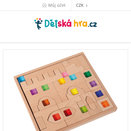
Přejít
Můj účet
CZK
na
obsah