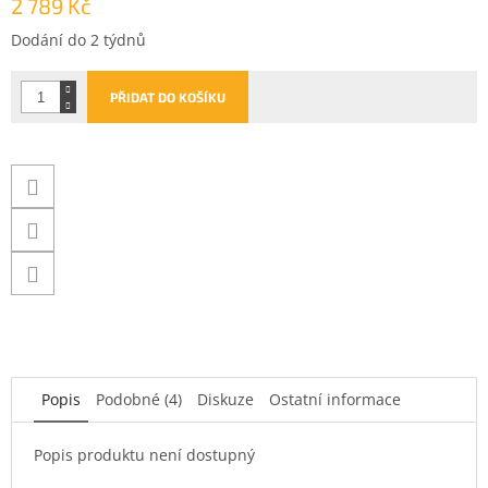
2 789 Kč
Měrná
Dodání do 2 týdnů
cena:
PŘIDAT DO KOŠÍKU
Popis
Podobné (4)
Diskuze
Ostatní informace
Popis produktu není dostupný