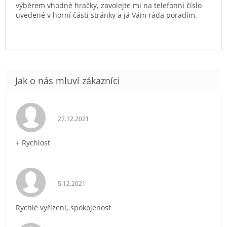
výběrem vhodné hračky, zavolejte mi na telefonní číslo
uvedené v horní části stránky a já Vám ráda poradím.
Hodnocení obchodu je 5 z 5 hvězdiček.
27.12.2021
+ Rychlost
Hodnocení obchodu je 5 z 5 hvězdiček.
5.12.2021
Rychlé vyřízení, spokojenost