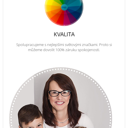
KVALITA
Spolupracujeme s nejlepšími světovými značkami. Proto si
můžeme dovolit 100% záruku spokojenosti.