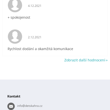
Hodnocení obchodu je 5 z 5 hvězdiček.
4.12.2021
+ spokojenost
Hodnocení obchodu je 5 z 5 hvězdiček.
2.12.2021
Rychlost dodání a okamžitá komunikace
Zobrazit další hodnocení
Z
á
p
Kontakt
a
t
info
@
detskahra.cz
í