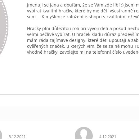
Jmenuji se Jana a doufám, že se Vám zde líbí :) Jsem 
vybírat kvalitní hračky, které by mé děti všestranně r
sem…. K myšlence založení e-shopu s kvalitními dřev
Hračky plní důležitou roli při vývoji dětí a pokud nec
velmi pečlivě vybírat. U hraček kladu důraz především
mám ráda zajímavé designy, které děti upoutají a zab
ověřených značek, u kterých vím, že se za ně mohu 10
vhodné hračky, zavolejte mi na telefonní číslo uveden
Hodnocení obchodu je 5 z 5 hvězdiček.
Hodnocení obchodu 
5.12.2021
4.12.2021