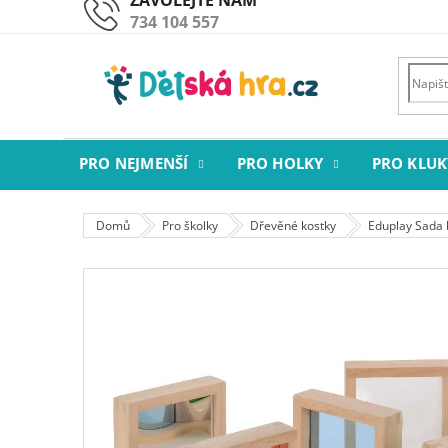
Přejít
734 104 557
na
obsah
PRO NEJMENŠÍ
PRO HOLKY
PRO KLUK
Domů
Pro školky
Dřevěné kostky
Eduplay Sada 