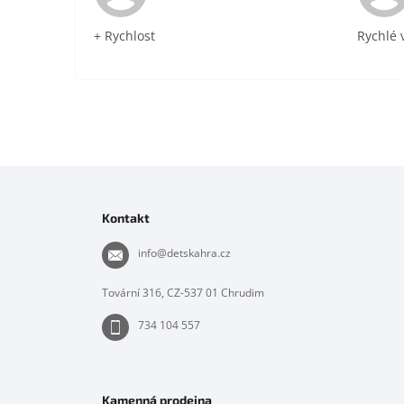
+ Rychlost
Rychlé 
Z
á
p
Kontakt
a
t
info
@
detskahra.cz
í
Tovární 316, CZ-537 01 Chrudim
734 104 557
Kamenná prodejna