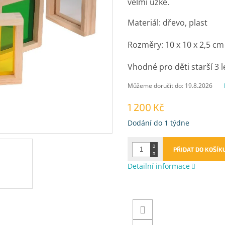
velmi úzké.
Materiál: dřevo, plast
Rozměry: 10 x 10 x 2,5 cm
Vhodné pro děti starší 3 l
Můžeme doručit do:
19.8.2026
1 200 Kč
Měrná
Dodání do 1 týdne
cena:
PŘIDAT DO KOŠÍK
Detailní informace