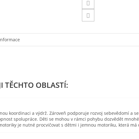
informace
esnou koordinaci a výdrž. Zároveň podporuje rozvoj sebevědomí a s
pnost spolupráce. Děti se mohou v rámci pohybu dozvědět mnohé o 
toriky je nutné procvičovat s dětmi i jemnou motoriku, která má d