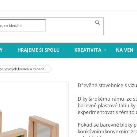
Y
HRAJEME SI SPOLU
KREATIVITA
NA VEN
barevných kostek a zrcadel
Dřevěné stavebnice s vizu
Díky širokému rámu lze st
barevné plastové tabulky,
experimentovat s těmito o
Pokud se barevné bloky př
konkávním/konvexním zrca