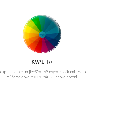
KVALITA
lupracujeme s nejlepšími světovými značkami. Proto si
můžeme dovolit 100% záruku spokojenosti.