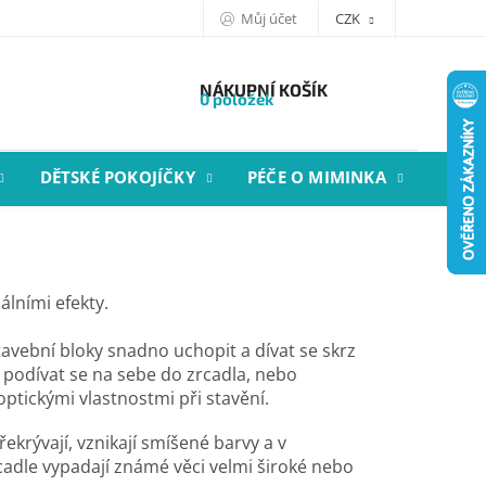
Můj účet
CZK
NÁKUPNÍ KOŠÍK
0 položek
DĚTSKÉ POKOJÍČKY
PÉČE O MIMINKA
STYL
álními efekty.
avební bloky snadno uchopit a dívat se skrz
 podívat se na sebe do zrcadla, nebo
ptickými vlastnostmi při stavění.
ekrývají, vznikají smíšené barvy a v
dle vypadají známé věci velmi široké nebo