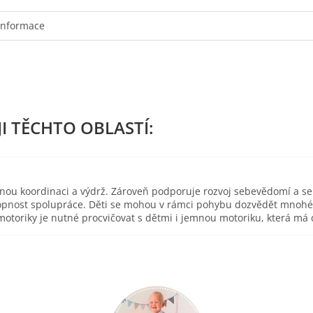
informace
esnou koordinaci a výdrž. Zároveň podporuje rozvoj sebevědomí a s
pnost spolupráce. Děti se mohou v rámci pohybu dozvědět mnohé o 
toriky je nutné procvičovat s dětmi i jemnou motoriku, která má d