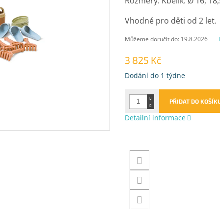
Rozměry: Kbelík: Ø 16, 18,
Vhodné pro děti od 2 let.
Můžeme doručit do:
19.8.2026
3 825 Kč
Měrná
Dodání do 1 týdne
cena:
PŘIDAT DO KOŠÍK
Detailní informace