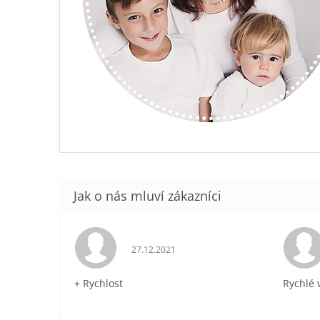
Hodnocení obchodu je 5 z 5 hvězdiček.
27.12.2021
+ Rychlost
Rychlé 