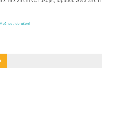
5 x 16 x 25 cm vč. rukojeť, lopatka: Ø 8 x 25 cm
Možnosti doručení
U