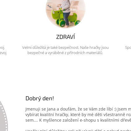
ZDRAVÍ
voj.
Velmi důležitá je také bezpečnost. Naše hračky jsou
Spo
zvoj
bezpečné a vyráběné z přírodních materiálů.
Dobrý den!
Jmenuji se Jana a doufám, že se Vám zde líbí :) Jsem 
vybírat kvalitní hračky, které by mé děti všestranně r
sem…. K myšlence založení e-shopu s kvalitními dřev