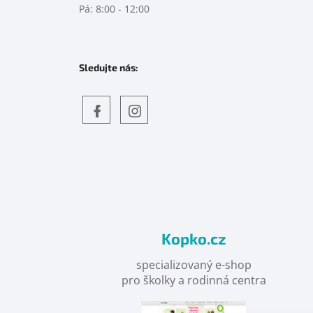
Pá: 8:00 - 12:00
Sledujte nás:
Objevte
detskahra.cz
nás
na
facebooku
Kopko.cz
specializovaný e-shop
pro školky a rodinná centra