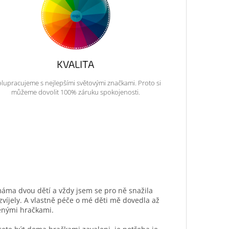
KVALITA
lupracujeme s nejlepšími světovými značkami. Proto si
můžeme dovolit 100% záruku spokojenosti.
máma dvou dětí a vždy jsem se pro ně snažila
ozvíjely. A vlastně péče o mé děti mě dovedla až
ěnými hračkami.