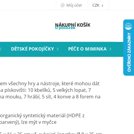
Můj účet
CZK
NÁKUPNÍ KOŠÍK
0 položek
DĚTSKÉ POKOJÍČKY
PÉČE O MIMINKA
STYL
tem všechny hry a nástroje, které mohou dát
a pískovišti: 10 kbelíků, 5 velkých lopat, 7
na mouku, 7 hrábí, 5 sít, 4 konve a 8 forem na
 organický syntetický materiál (HDPE z
 barvený), lze mýt v myčce