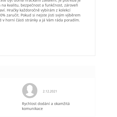
hcete být doma hračkami zavaleni, je potřeba je
 na kvalitu, bezpečnost a funkčnost, zároveň
aví. Hračky každoročně vybírám z kolekcí
0% zaručit. Pokud si nejste jisti svým výběrem
é v horní části stránky a já Vám ráda poradím.
je 5 z 5 hvězdiček.
Hodnocení obchodu je 5 z 5 hvězdiček.
2.12.2021
Rychlost dodání a okamžitá
komunikace