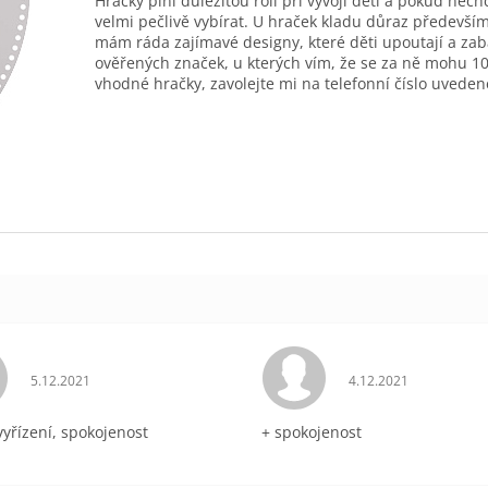
Hračky plní důležitou roli při vývoji dětí a pokud nec
velmi pečlivě vybírat. U hraček kladu důraz především
mám ráda zajímavé designy, které děti upoutají a zab
ověřených značek, u kterých vím, že se za ně mohu 10
vhodné hračky, zavolejte mi na telefonní číslo uveden
Hodnocení obchodu je 5 z 5 hvězdiček.
Hodnocení obchodu 
5.12.2021
4.12.2021
vyřízení, spokojenost
+ spokojenost