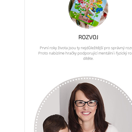
ROZVOJ
První roky života jsou ty nejdůležitější pro správný roz
Proto nabízíme hračky podporující mentální i fyzický ro
dítěte.