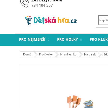
Přejít
734 104 557
na
obsah
PRO NEJMENŠÍ
PRO HOLKY
PRO KLUK
Domů
Pro školky
Hraní venku
Na písek
Edu