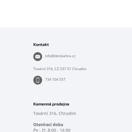
Z
á
p
Kontakt
a
t
info
@
detskahra.cz
í
Tovární 316, CZ-537 01 Chrudim
734 104 557
Kamenná prodejna
Tovární 316, Chrudim
Otevírací doba
Po - čt: 8:00 - 16:00