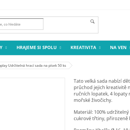
Y
HRAJEME SI SPOLU
KREATIVITA
NA VEN
play Udržitelná hrací sada na písek 50 ks
Tato velká sada nabízí dě
průchod jejich kreativitě n
ručních lopatek, 4 lopaty 
mořské živočichy.
Materiál: 100% udržitelný
cukrové třtiny, přirozeně