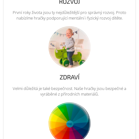
ROZVOJ
První roky života jsou ty nejdůležitější pro správný rozvoj. Proto
nabízíme hračky podporující mentální i fyzický rozvoj dítěte.
ZDRAVÍ
Velmi důležitá je také bezpečnost. Naše hračky jsou bezpečné a
vyráběné z přírodních materiálů.