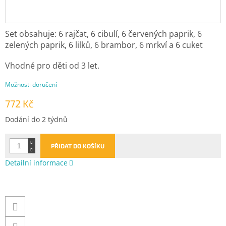
Set obsahuje: 6 rajčat, 6 cibulí, 6 červených paprik, 6
zelených paprik, 6 lilků, 6 brambor, 6 mrkví a 6 cuket
Vhodné pro děti od 3 let.
Možnosti doručení
772 Kč
Měrná
Dodání do 2 týdnů
cena:
PŘIDAT DO KOŠÍKU
Detailní informace