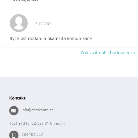
Hodnocení obchodu je 5 z 5 hvězdiček.
2.12.2021
Rychlost dodání a okamžitá komunikace
Zobrazit další hodnocení
Z
á
p
Kontakt
a
t
info
@
detskahra.cz
í
Tovární 316, CZ-537 01 Chrudim
734 104 557