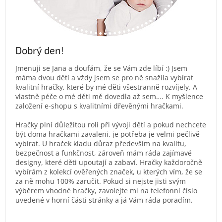
Dobrý den!
Jmenuji se Jana a doufám, že se Vám zde líbí :) Jsem
máma dvou dětí a vždy jsem se pro ně snažila vybírat
kvalitní hračky, které by mé děti všestranně rozvíjely. A
vlastně péče o mé děti mě dovedla až sem…. K myšlence
založení e-shopu s kvalitními dřevěnými hračkami.
Hračky plní důležitou roli při vývoji dětí a pokud nechcete
být doma hračkami zavaleni, je potřeba je velmi pečlivě
vybírat. U hraček kladu důraz především na kvalitu,
bezpečnost a funkčnost, zároveň mám ráda zajímavé
designy, které děti upoutají a zabaví. Hračky každoročně
vybírám z kolekcí ověřených značek, u kterých vím, že se
za ně mohu 100% zaručit. Pokud si nejste jisti svým
výběrem vhodné hračky, zavolejte mi na telefonní číslo
uvedené v horní části stránky a já Vám ráda poradím.