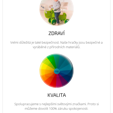
ZDRAVÍ
Velmi důležitá je také bezpečnost. Naše hračky jsou bezpečné a
vyráběné z přírodních materiálů.
KVALITA
Spolupracujeme s nejlepšími světovými značkami. Proto si
můžeme dovolit 100% záruku spokojenosti.