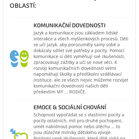
KOMUNIKAČNÍ DOVEDNOSTI
Jazyk a komunikace jsou základem lidské
interakce a všech myšlenkových procesů. Děti
se učí jazyk, aby porozuměly samy sobě a
dokázaly sdílet své potřeby a pocity. Pomocí
komunikace si děti vyměňují své zkušenosti,
zpracovávají zážitky a učí se nové věci. K
rozvoji komunikačních dovedností velmi
napomáhají školky a předškolní vzdělávací
instituce, ale ze všech nejvíc můžeme rozvíjet
komunikační dovednosti našich dětí
především MY … RODIČE.
EMOCE & SOCIÁLNÍ CHOVÁNÍ
Schopnost vypořádat se s vlastními pocity a
pocity ostatních, mít pro druhé pochopení,
umět nabídnout pomoc nebo útěchu … to
jsou důležité milníky dětského vývoje.
Pozitivní rané zkušenosti, které dítě získá na