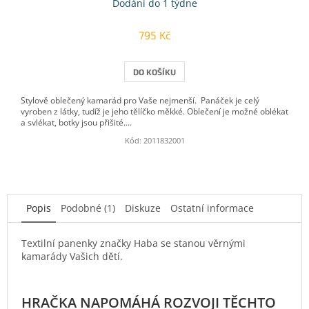
Dodání do 1 týdne
795 Kč
DO KOŠÍKU
Stylově oblečený kamarád pro Vaše nejmenší. Panáček je celý
vyroben z látky, tudíž je jeho tělíčko měkké. Oblečení je možné oblékat
a svlékat, botky jsou přišité....
Kód:
2011832001
Popis
Podobné (1)
Diskuze
Ostatní informace
Textilní panenky značky Haba se stanou věrnými
kamarády Vašich dětí.