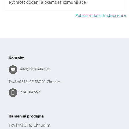
Rychlost dodání a okamžitá komunikace
Zobrazit další hodnocení
Z
á
p
Kontakt
a
t
info
@
detskahra.cz
í
Tovární 316, CZ-537 01 Chrudim
734 104 557
Kamenná prodejna
Tovární 316, Chrudim