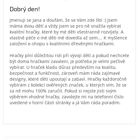
Dobrý den!
Jmenuji se Jana a doufám, že se Vám zde líbí :) Jsem
máma dvou dětí a vždy jsem se pro ně snažila vybírat
kvalitní hračky, které by mé děti všestranně rozvíjely. A
vlastně péče o mé děti mě dovedla až sem…. K myšlence
založení e-shopu s kvalitními dřevěnými hračkami.
Hračky plní důležitou roli při vývoji dětí a pokud nechcete
být doma hračkami zavaleni, je potřeba je velmi pečlivě
vybírat. U hraček kladu důraz především na kvalitu,
bezpečnost a funkčnost, zároveň mám ráda zajímavé
designy, které děti upoutají a zabaví. Hračky každoročně
vybírám z kolekcí ověřených značek, u kterých vím, že se
za ně mohu 100% zaručit. Pokud si nejste jisti svým
výběrem vhodné hračky, zavolejte mi na telefonní číslo
uvedené v horní části stránky a já Vám ráda poradím.