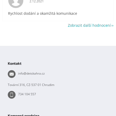
2.12.2021
Rychlost dodání a okamžitá komunikace
Zobrazit další hodnocení
Z
á
p
Kontakt
a
t
info
@
detskahra.cz
í
Tovární 316, CZ-537 01 Chrudim
734 104 557
Kamenná prodejna