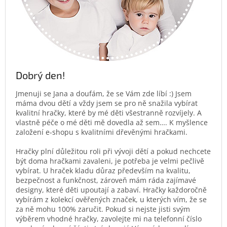
Dobrý den!
Jmenuji se Jana a doufám, že se Vám zde líbí :) Jsem
máma dvou dětí a vždy jsem se pro ně snažila vybírat
kvalitní hračky, které by mé děti všestranně rozvíjely. A
vlastně péče o mé děti mě dovedla až sem…. K myšlence
založení e-shopu s kvalitními dřevěnými hračkami.
Hračky plní důležitou roli při vývoji dětí a pokud nechcete
být doma hračkami zavaleni, je potřeba je velmi pečlivě
vybírat. U hraček kladu důraz především na kvalitu,
bezpečnost a funkčnost, zároveň mám ráda zajímavé
designy, které děti upoutají a zabaví. Hračky každoročně
vybírám z kolekcí ověřených značek, u kterých vím, že se
za ně mohu 100% zaručit. Pokud si nejste jisti svým
výběrem vhodné hračky, zavolejte mi na telefonní číslo