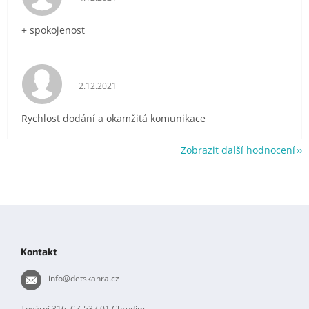
+ spokojenost
Hodnocení obchodu je 5 z 5 hvězdiček.
2.12.2021
Rychlost dodání a okamžitá komunikace
Zobrazit další hodnocení
Z
á
p
Kontakt
a
t
info
@
detskahra.cz
í
Tovární 316, CZ-537 01 Chrudim