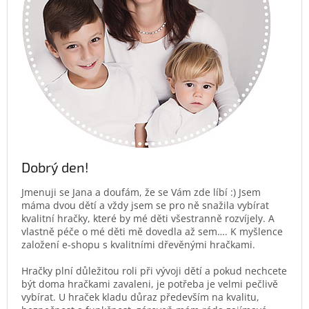
Dobrý den!
Jmenuji se Jana a doufám, že se Vám zde líbí :) Jsem
máma dvou dětí a vždy jsem se pro ně snažila vybírat
kvalitní hračky, které by mé děti všestranně rozvíjely. A
vlastně péče o mé děti mě dovedla až sem…. K myšlence
založení e-shopu s kvalitními dřevěnými hračkami.
Hračky plní důležitou roli při vývoji dětí a pokud nechcete
být doma hračkami zavaleni, je potřeba je velmi pečlivě
vybírat. U hraček kladu důraz především na kvalitu,