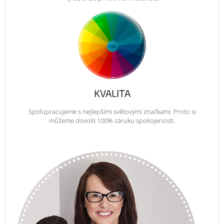
KVALITA
Spolupracujeme s nejlepšími světovými značkami. Proto si
můžeme dovolit 100% záruku spokojenosti.