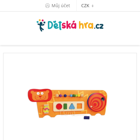
Přejít
Můj účet
CZK
na
obsah