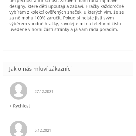
bezpečnost a funkčnost, zároveň mám ráda zajímavé
designy, které děti upoutají a zabaví. Hračky každoročně
vybírám z kolekcí ověřených značek, u kterých vím, že se
za ně mohu 100% zaručit. Pokud si nejste jisti svým
výběrem vhodné hračky, zavolejte mi na telefonní číslo
uvedené v horní části stránky a já Vám ráda poradím.
Hodnocení obchodu je 5 z 5 hvězdiček.
27.12.2021
+ Rychlost
Hodnocení obchodu je 5 z 5 hvězdiček.
5.12.2021