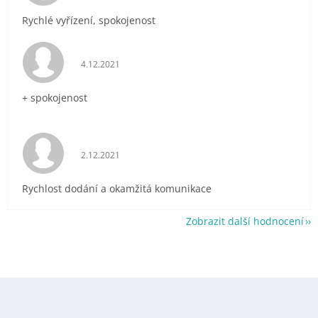
Rychlé vyřízení, spokojenost
Hodnocení obchodu je 5 z 5 hvězdiček.
4.12.2021
+ spokojenost
Hodnocení obchodu je 5 z 5 hvězdiček.
2.12.2021
Rychlost dodání a okamžitá komunikace
Zobrazit další hodnocení
Z
á
p