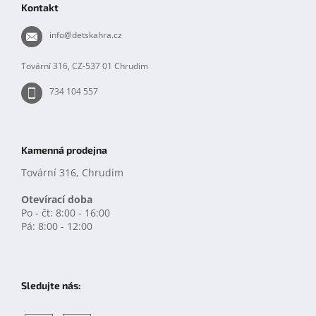
Kontakt
a
t
info
@
detskahra.cz
í
Tovární 316, CZ-537 01 Chrudim
734 104 557
Kamenná prodejna
Tovární 316, Chrudim
Otevírací doba
Po - čt: 8:00 - 16:00
Pá: 8:00 - 12:00
Sledujte nás: