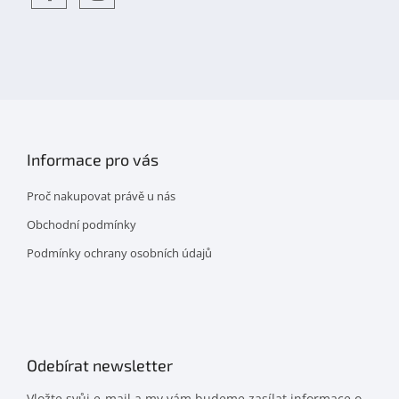
Objevte
detskahra.cz
nás
na
facebooku
Informace pro vás
Proč nakupovat právě u nás
Obchodní podmínky
Podmínky ochrany osobních údajů
Odebírat newsletter
Vložte svůj e-mail a my vám budeme zasílat informace o