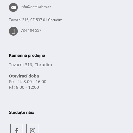
t
info
@
detskahra.cz
í
Tovární 316, CZ-537 01 Chrudim
734 104 557
Kamenná prodejna
Tovární 316, Chrudim
Otevírací doba
Po - čt: 8:00 - 16:00
Pá: 8:00 - 12:00
Sledujte nás: