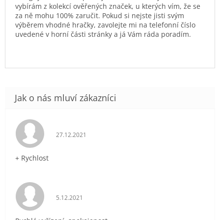
vybírám z kolekcí ověřených značek, u kterých vím, že se
za ně mohu 100% zaručit. Pokud si nejste jisti svým
výběrem vhodné hračky, zavolejte mi na telefonní číslo
uvedené v horní části stránky a já Vám ráda poradím.
Hodnocení obchodu je 5 z 5 hvězdiček.
27.12.2021
+ Rychlost
Hodnocení obchodu je 5 z 5 hvězdiček.
5.12.2021