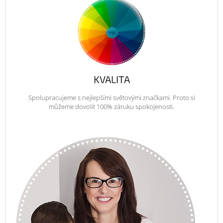
KVALITA
Spolupracujeme s nejlepšími světovými značkami. Proto si
můžeme dovolit 100% záruku spokojenosti.