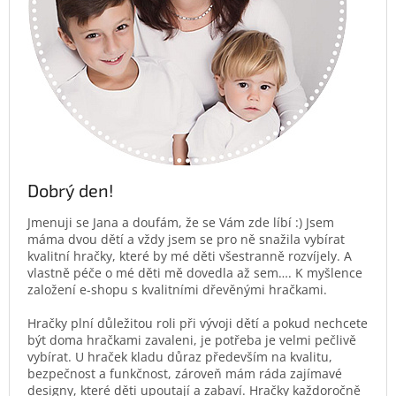
Dobrý den!
Jmenuji se Jana a doufám, že se Vám zde líbí :) Jsem
máma dvou dětí a vždy jsem se pro ně snažila vybírat
kvalitní hračky, které by mé děti všestranně rozvíjely. A
vlastně péče o mé děti mě dovedla až sem…. K myšlence
založení e-shopu s kvalitními dřevěnými hračkami.
Hračky plní důležitou roli při vývoji dětí a pokud nechcete
být doma hračkami zavaleni, je potřeba je velmi pečlivě
vybírat. U hraček kladu důraz především na kvalitu,
bezpečnost a funkčnost, zároveň mám ráda zajímavé
designy, které děti upoutají a zabaví. Hračky každoročně