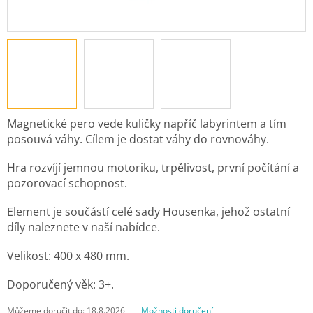
Magnetické pero vede kuličky napříč labyrintem a tím
posouvá váhy. Cílem je dostat váhy do rovnováhy.
Hra rozvíjí jemnou motoriku, trpělivost, první počítání a
pozorovací schopnost.
Element je součástí celé sady Housenka, jehož ostatní
díly naleznete v naší nabídce.
Velikost: 400 x 480 mm.
Doporučený věk: 3+.
Můžeme doručit do:
18.8.2026
Možnosti doručení