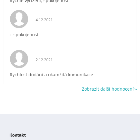
Rychlé vyřízení, spokojenost
Hodnocení obchodu je 5 z 5 hvězdiček.
4.12.2021
+ spokojenost
Hodnocení obchodu je 5 z 5 hvězdiček.
2.12.2021
Rychlost dodání a okamžitá komunikace
Zobrazit další hodnocení
Z
á
p
Kontakt
a