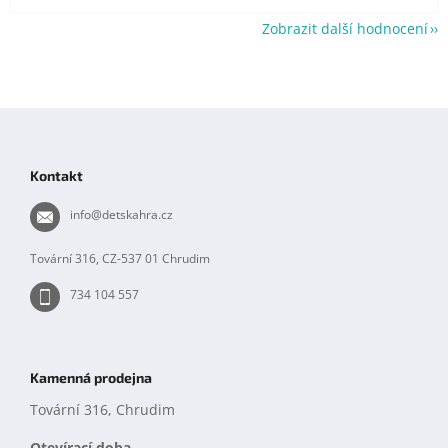
Zobrazit další hodnocení
Z
á
p
Kontakt
a
t
info
@
detskahra.cz
í
Tovární 316, CZ-537 01 Chrudim
734 104 557
Kamenná prodejna
Tovární 316, Chrudim
Otevírací doba