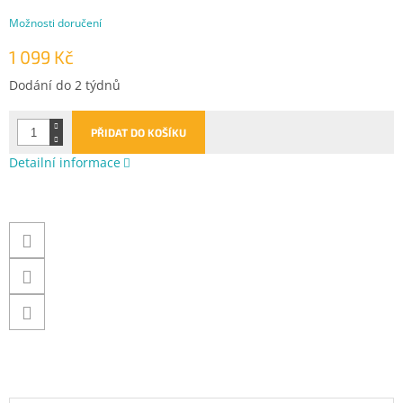
Možnosti doručení
1 099 Kč
Měrná
Dodání do 2 týdnů
cena:
PŘIDAT DO KOŠÍKU
Detailní informace