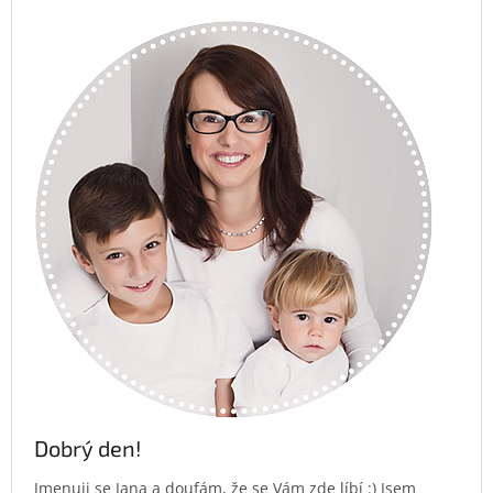
Dobrý den!
Jmenuji se Jana a doufám, že se Vám zde líbí :) Jsem