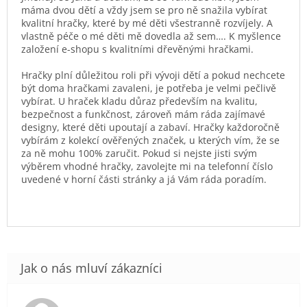
máma dvou dětí a vždy jsem se pro ně snažila vybírat
kvalitní hračky, které by mé děti všestranně rozvíjely. A
vlastně péče o mé děti mě dovedla až sem…. K myšlence
založení e-shopu s kvalitními dřevěnými hračkami.
Hračky plní důležitou roli při vývoji dětí a pokud nechcete
být doma hračkami zavaleni, je potřeba je velmi pečlivě
vybírat. U hraček kladu důraz především na kvalitu,
bezpečnost a funkčnost, zároveň mám ráda zajímavé
designy, které děti upoutají a zabaví. Hračky každoročně
vybírám z kolekcí ověřených značek, u kterých vím, že se
za ně mohu 100% zaručit. Pokud si nejste jisti svým
výběrem vhodné hračky, zavolejte mi na telefonní číslo
uvedené v horní části stránky a já Vám ráda poradím.