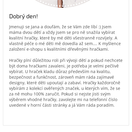
Dobrý den!
Jmenuji se Jana a doufám, že se Vám zde líbí :) Jsem
máma dvou dětí a vždy jsem se pro ně snažila vybírat
kvalitní hračky, které by mé děti všestranně rozvíjely. A
vlastně péče o mé děti mě dovedla až sem…. K myšlence
založení e-shopu s kvalitními dřevěnými hračkami.
Hračky plní důležitou roli při vývoji dětí a pokud nechcete
být doma hračkami zavaleni, je potřeba je velmi pečlivě
vybírat. U hraček kladu důraz především na kvalitu,
bezpečnost a funkčnost, zároveň mám ráda zajímavé
designy, které děti upoutají a zabaví. Hračky každoročně
vybírám z kolekcí ověřených značek, u kterých vím, že se
za ně mohu 100% zaručit. Pokud si nejste jisti svým
výběrem vhodné hračky, zavolejte mi na telefonní číslo
uvedené v horní části stránky a já Vám ráda poradím.