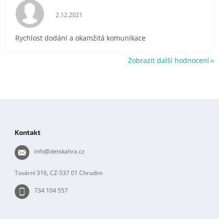
Hodnocení obchodu je 5 z 5 hvězdiček.
2.12.2021
Rychlost dodání a okamžitá komunikace
Zobrazit další hodnocení
Z
á
p
Kontakt
a
t
info
@
detskahra.cz
í
Tovární 316, CZ-537 01 Chrudim
734 104 557