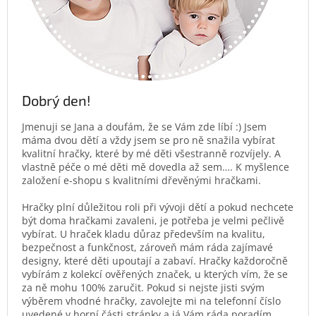
Dobrý den!
Jmenuji se Jana a doufám, že se Vám zde líbí :) Jsem
máma dvou dětí a vždy jsem se pro ně snažila vybírat
kvalitní hračky, které by mé děti všestranně rozvíjely. A
vlastně péče o mé děti mě dovedla až sem…. K myšlence
založení e-shopu s kvalitními dřevěnými hračkami.
Hračky plní důležitou roli při vývoji dětí a pokud nechcete
být doma hračkami zavaleni, je potřeba je velmi pečlivě
vybírat. U hraček kladu důraz především na kvalitu,
bezpečnost a funkčnost, zároveň mám ráda zajímavé
designy, které děti upoutají a zabaví. Hračky každoročně
vybírám z kolekcí ověřených značek, u kterých vím, že se
za ně mohu 100% zaručit. Pokud si nejste jisti svým
výběrem vhodné hračky, zavolejte mi na telefonní číslo
uvedené v horní části stránky a já Vám ráda poradím.