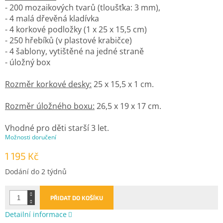
- 200 mozaikových tvarů (tloušťka: 3 mm),
- 4 malá dřevěná kladívka
- 4 korkové podložky (1 x 25 x 15,5 cm)
- 250 hřebíků (v plastové krabičce)
- 4 šablony, vytištěné na jedné straně
- úložný box
Rozměr korkové desky:
25 x 15,5 x 1 cm.
Rozměr úložného boxu:
26,5 x 19 x 17 cm.
Vhodné pro děti starší 3 let.
Možnosti doručení
1 195 Kč
Měrná
Dodání do 2 týdnů
cena:
PŘIDAT DO KOŠÍKU
Detailní informace