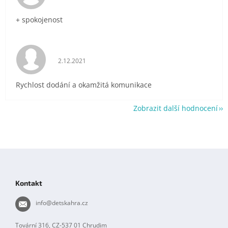
+ spokojenost
Hodnocení obchodu je 5 z 5 hvězdiček.
2.12.2021
Rychlost dodání a okamžitá komunikace
Zobrazit další hodnocení
Z
á
p
Kontakt
a
t
info
@
detskahra.cz
í
Tovární 316, CZ-537 01 Chrudim