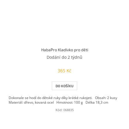
HabaPro Kladívko pro děti
Dodání do 2 týdnů
365 Kč
DO KOŠÍKU
Dokonale se hodí do dětské ruky díky krátké rukojeti. Obsah: 2 kusy
Materiál: dřevo, kovaná ocel Hmotnost: 100 g Délka 18,3 cm
Kód:
068835