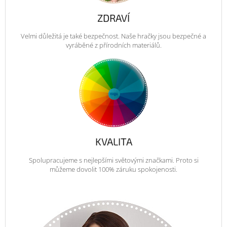
ZDRAVÍ
Velmi důležitá je také bezpečnost. Naše hračky jsou bezpečné a
vyráběné z přírodních materiálů.
KVALITA
Spolupracujeme s nejlepšími světovými značkami. Proto si
můžeme dovolit 100% záruku spokojenosti.