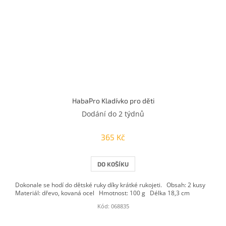
HabaPro Kladívko pro děti
Dodání do 2 týdnů
365 Kč
DO KOŠÍKU
Dokonale se hodí do dětské ruky díky krátké rukojeti. Obsah: 2 kusy
Materiál: dřevo, kovaná ocel Hmotnost: 100 g Délka 18,3 cm
Kód:
068835