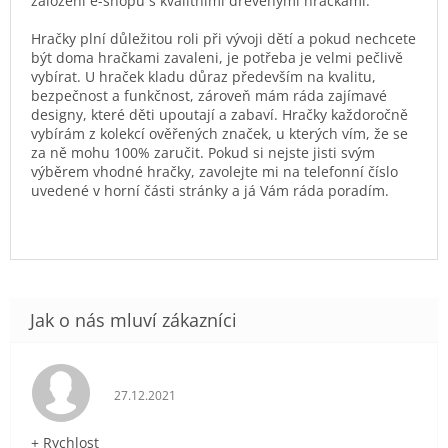
založení e-shopu s kvalitními dřevěnými hračkami.
Hračky plní důležitou roli při vývoji dětí a pokud nechcete
být doma hračkami zavaleni, je potřeba je velmi pečlivě
vybírat. U hraček kladu důraz především na kvalitu,
bezpečnost a funkčnost, zároveň mám ráda zajímavé
designy, které děti upoutají a zabaví. Hračky každoročně
vybírám z kolekcí ověřených značek, u kterých vím, že se
za ně mohu 100% zaručit. Pokud si nejste jisti svým
výběrem vhodné hračky, zavolejte mi na telefonní číslo
uvedené v horní části stránky a já Vám ráda poradím.
Hodnocení obchodu je 5 z 5 hvězdiček.
27.12.2021
+ Rychlost