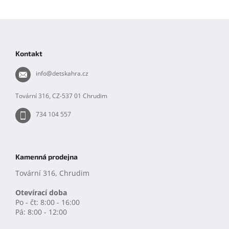
Z
á
p
Kontakt
a
t
info
@
detskahra.cz
í
Tovární 316, CZ-537 01 Chrudim
734 104 557
Kamenná prodejna
Tovární 316, Chrudim
Otevírací doba
Po - čt: 8:00 - 16:00
Pá: 8:00 - 12:00