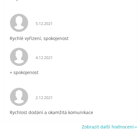
Hodnocení obchodu je 5 z 5 hvězdiček.
5.12.2021
Rychlé vyřízení, spokojenost
Hodnocení obchodu je 5 z 5 hvězdiček.
4.12.2021
+ spokojenost
Hodnocení obchodu je 5 z 5 hvězdiček.
2.12.2021
Rychlost dodání a okamžitá komunikace
Zobrazit další hodnocení