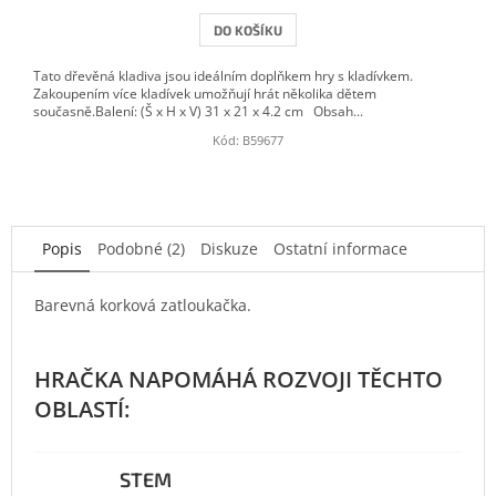
DO KOŠÍKU
Tato dřevěná kladiva jsou ideálním doplňkem hry s kladívkem.
Zakoupením více kladívek umožňují hrát několika dětem
současně.Balení: (Š x H x V) 31 x 21 x 4.2 cm Obsah...
Kód:
B59677
Popis
Podobné (2)
Diskuze
Ostatní informace
Barevná korková zatloukačka.
STEM