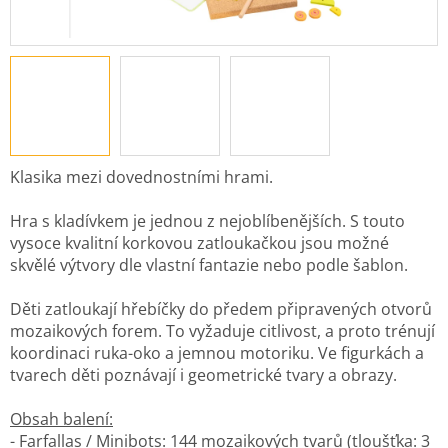
Klasika mezi dovednostními hrami.
Hra s kladívkem je jednou z nejoblíbenějších. S touto
vysoce kvalitní korkovou zatloukačkou jsou možné
skvělé výtvory dle vlastní fantazie nebo podle šablon.
Děti zatloukají hřebíčky do předem připravených otvorů
mozaikových forem. To vyžaduje citlivost, a proto trénují
koordinaci ruka-oko a jemnou motoriku. Ve figurkách a
tvarech děti poznávají i geometrické tvary a obrazy.
Obsah balení:
- Farfallas / Minibots: 144 mozaikových tvarů (tloušťka: 3