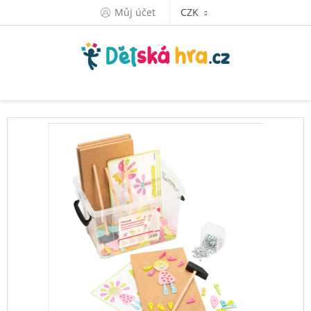
Přejít
Můj účet
CZK
na
obsah