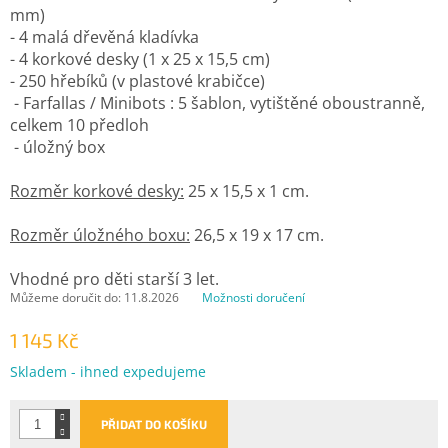
mm)
- 4 malá dřevěná kladívka
- 4 korkové desky (1 x 25 x 15,5 cm)
- 250 hřebíků (v plastové krabičce)
- Farfallas / Minibots : 5 šablon, vytištěné oboustranně,
celkem 10 předloh
- úložný box
Rozměr korkové desky:
25 x 15,5 x 1 cm.
Rozměr úložného boxu:
26,5 x 19 x 17 cm.
Vhodné pro děti starší 3 let.
Můžeme doručit do:
11.8.2026
Možnosti doručení
1 145 Kč
Měrná
Skladem - ihned expedujeme
cena:
PŘIDAT DO KOŠÍKU