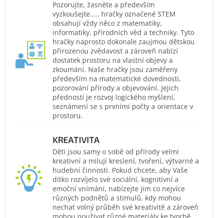
Pozorujte, žasněte a především
vyzkoušejte….. hračky označené STEM
obsahují vždy něco z matematiky,
informatiky, přírodních věd a techniky. Tyto
hračky naprosto dokonale zaujmou dětskou
přirozenou zvědavost a zároveň nabízí
dostatek prostoru na vlastní objevy a
zkoumání. Naše hračky jsou zaměřeny
především na matematické dovednosti,
pozorování přírody a objevování. Jejich
předností je rozvoj logického myšlení,
seznámení se s prvními počty a orientace v
prostoru.
KREATIVITA
Děti jsou samy o sobě od přírody velmi
kreativní a milují kreslení, tvoření, výtvarné a
hudební činnosti. Pokud chcete, aby Vaše
dítko rozvíjelo své sociální, kognitivní a
emoční vnímání, nabízejte jim co nejvíce
různých podnětů a stimulů, kdy mohou
nechat volný průběh své kreativitě a zároveň
mohou používat různé materiály ke tvorbě.