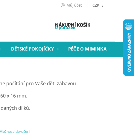
Můj účet
CZK
NÁKUPNÍ KOŠÍK
0 položek
DĚTSKÉ POKOJÍČKY
PÉČE O MIMINKA
STYL
ne počítání pro Vaše děti zábavou.
160 x 16 mm.
ádaných dílků.
Možnosti doručení