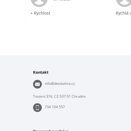
+ Rychlost
Rychlé 
Z
á
p
Kontakt
a
t
info
@
detskahra.cz
í
Tovární 316, CZ-537 01 Chrudim
734 104 557