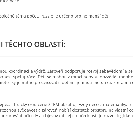
informace
společné téma počet. Puzzle je určeno pro nejmenší děti.
esnou koordinaci a výdrž. Zároveň podporuje rozvoj sebevědomí a s
pnost spolupráce. Děti se mohou v rámci pohybu dozvědět mnohé o 
toriky je nutné procvičovat s dětmi i jemnou motoriku, která má d
ejte….. hračky označené STEM obsahují vždy něco z matematiky, inf
ozenou zvědavost a zároveň nabízí dostatek prostoru na vlastní 
zorování přírody a objevování. Jejich předností je rozvoj logické