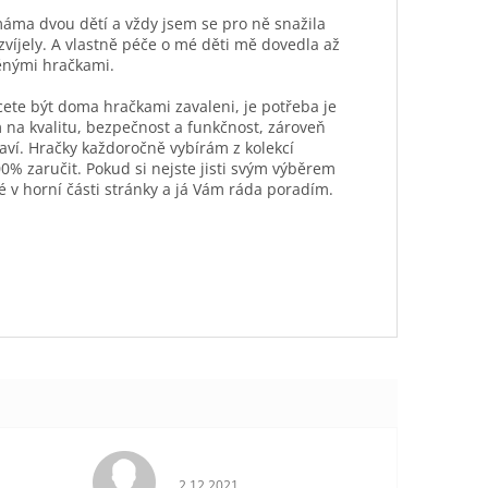
máma dvou dětí a vždy jsem se pro ně snažila
ozvíjely. A vlastně péče o mé děti mě dovedla až
ěnými hračkami.
hcete být doma hračkami zavaleni, je potřeba je
 na kvalitu, bezpečnost a funkčnost, zároveň
aví. Hračky každoročně vybírám z kolekcí
0% zaručit. Pokud si nejste jisti svým výběrem
é v horní části stránky a já Vám ráda poradím.
je 5 z 5 hvězdiček.
Hodnocení obchodu je 5 z 5 hvězdiček.
2.12.2021