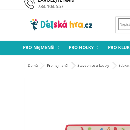
Přejít
734 104 557
na
obsah
PRO NEJMENŠÍ
PRO HOLKY
PRO KLUK
Domů
Pro nejmenší
Stavebnice a kostky
Edukati