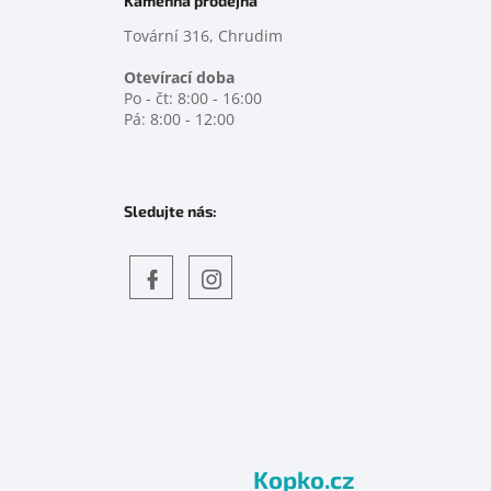
Kamenná prodejna
Tovární 316, Chrudim
Otevírací doba
Po - čt: 8:00 - 16:00
Pá: 8:00 - 12:00
Sledujte nás:
Objevte
detskahra.cz
nás
na
facebooku
Kopko.cz