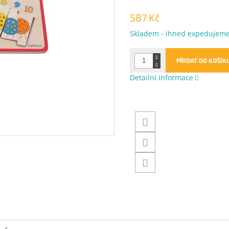
587 Kč
Měrná
Skladem - ihned expedujem
cena:
PŘIDAT DO KOŠÍK
Detailní informace