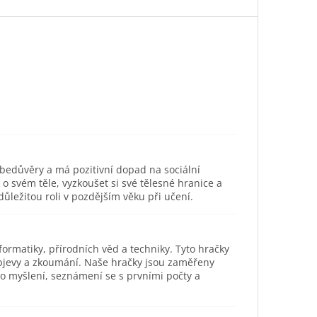
ebedůvěry a má pozitivní dopad na sociální
svém těle, vyzkoušet si své tělesné hranice a
ůležitou roli v pozdějším věku při učení.
ormatiky, přírodních věd a techniky. Tyto hračky
objevy a zkoumání. Naše hračky jsou zaměřeny
ho myšlení, seznámení se s prvními počty a