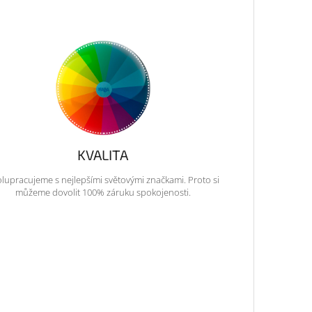
KVALITA
lupracujeme s nejlepšími světovými značkami. Proto si
můžeme dovolit 100% záruku spokojenosti.