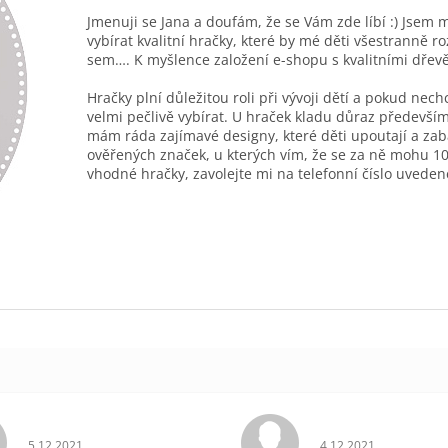
Jmenuji se Jana a doufám, že se Vám zde líbí :) Jsem 
vybírat kvalitní hračky, které by mé děti všestranně r
sem…. K myšlence založení e-shopu s kvalitními dřev
Hračky plní důležitou roli při vývoji dětí a pokud nec
velmi pečlivě vybírat. U hraček kladu důraz především
mám ráda zajímavé designy, které děti upoutají a zab
ověřených značek, u kterých vím, že se za ně mohu 10
vhodné hračky, zavolejte mi na telefonní číslo uveden
Hodnocení obchodu je 5 z 5 hvězdiček.
Hodnocení obchodu 
5.12.2021
4.12.2021