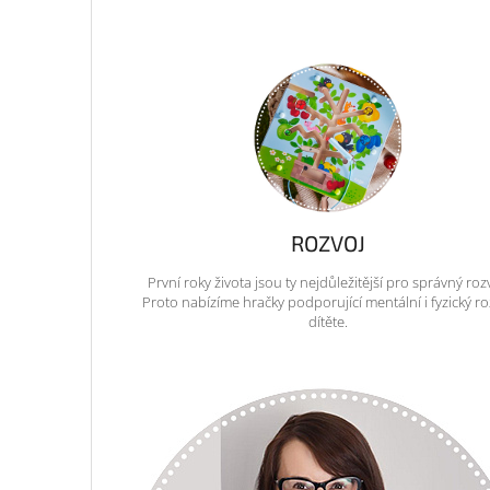
ROZVOJ
První roky života jsou ty nejdůležitější pro správný roz
Proto nabízíme hračky podporující mentální i fyzický ro
dítěte.