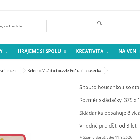
Y
HRAJEME SI SPOLU
KREATIVITA
NA VEN
vní puzzle
Beleduc Vkládací puzzle Počítací housenka
S touto housenkou se sta
Rozměr skládačky: 375 x 
Skládanka obsahuje 8 vkl
Vhodné pro děti od 3 let.
Můžeme doručit do:
11.8.2026