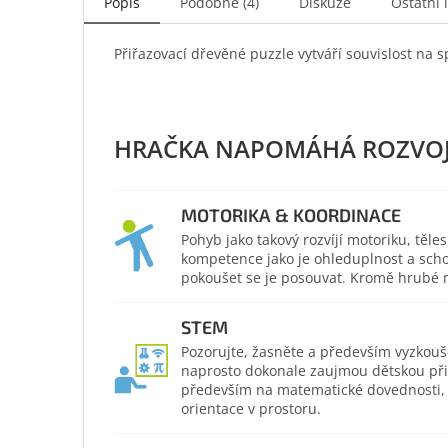
Popis
Podobné (4)
Diskuze
Ostatní 
Přiřazovací dřevěné puzzle vytváří souvislost na 
MOTORIKA & KOORDINACE
Pohyb jako takový rozvíjí motoriku, těl
kompetence jako je ohleduplnost a scho
pokoušet se je posouvat. Kromě hrubé mo
STEM
Pozorujte, žasněte a především vyzkouš
naprosto dokonale zaujmou dětskou přir
především na matematické dovednosti, po
orientace v prostoru.