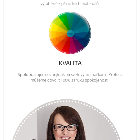
vyráběné z přírodních materiálů.
KVALITA
Spolupracujeme s nejlepšími světovými značkami. Proto si
můžeme dovolit 100% záruku spokojenosti.