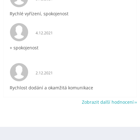
Rychlé vyřízení, spokojenost
Hodnocení obchodu je 5 z 5 hvězdiček.
4.12.2021
+ spokojenost
Hodnocení obchodu je 5 z 5 hvězdiček.
2.12.2021
Rychlost dodání a okamžitá komunikace
Zobrazit další hodnocení
Z
á