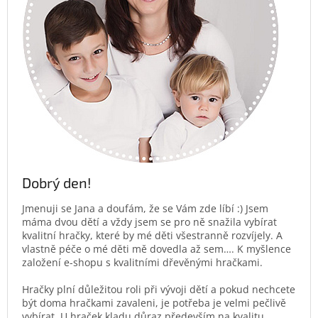
Dobrý den!
Jmenuji se Jana a doufám, že se Vám zde líbí :) Jsem
máma dvou dětí a vždy jsem se pro ně snažila vybírat
kvalitní hračky, které by mé děti všestranně rozvíjely. A
vlastně péče o mé děti mě dovedla až sem…. K myšlence
založení e-shopu s kvalitními dřevěnými hračkami.
Hračky plní důležitou roli při vývoji dětí a pokud nechcete
být doma hračkami zavaleni, je potřeba je velmi pečlivě
vybírat. U hraček kladu důraz především na kvalitu,