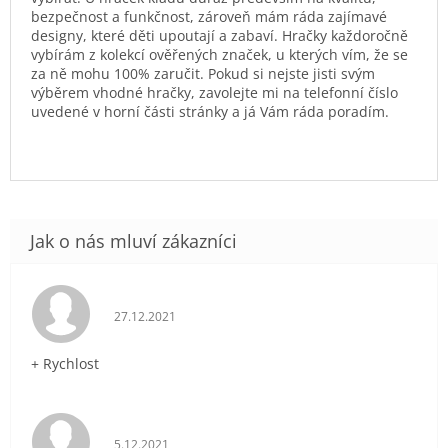
bezpečnost a funkčnost, zároveň mám ráda zajímavé
designy, které děti upoutají a zabaví. Hračky každoročně
vybírám z kolekcí ověřených značek, u kterých vím, že se
za ně mohu 100% zaručit. Pokud si nejste jisti svým
výběrem vhodné hračky, zavolejte mi na telefonní číslo
uvedené v horní části stránky a já Vám ráda poradím.
Hodnocení obchodu je 5 z 5 hvězdiček.
27.12.2021
+ Rychlost
Hodnocení obchodu je 5 z 5 hvězdiček.
5.12.2021