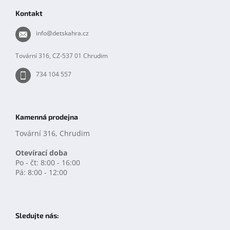
p
Kontakt
a
t
info
@
detskahra.cz
í
Tovární 316, CZ-537 01 Chrudim
734 104 557
Kamenná prodejna
Tovární 316, Chrudim
Otevírací doba
Po - čt: 8:00 - 16:00
Pá: 8:00 - 12:00
Sledujte nás: