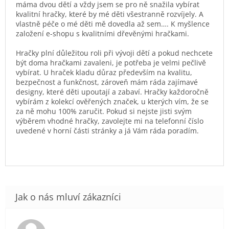
máma dvou dětí a vždy jsem se pro ně snažila vybírat
kvalitní hračky, které by mé děti všestranně rozvíjely. A
vlastně péče o mé děti mě dovedla až sem…. K myšlence
založení e-shopu s kvalitními dřevěnými hračkami.
Hračky plní důležitou roli při vývoji dětí a pokud nechcete
být doma hračkami zavaleni, je potřeba je velmi pečlivě
vybírat. U hraček kladu důraz především na kvalitu,
bezpečnost a funkčnost, zároveň mám ráda zajímavé
designy, které děti upoutají a zabaví. Hračky každoročně
vybírám z kolekcí ověřených značek, u kterých vím, že se
za ně mohu 100% zaručit. Pokud si nejste jisti svým
výběrem vhodné hračky, zavolejte mi na telefonní číslo
uvedené v horní části stránky a já Vám ráda poradím.