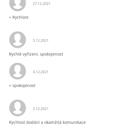
Hodnocení obchodu je 5 z 5 hvězdiček.
27.12.2021
+ Rychlost
Hodnocení obchodu je 5 z 5 hvězdiček.
5.12.2021
Rychlé vyřízení, spokojenost
Hodnocení obchodu je 5 z 5 hvězdiček.
4.12.2021
+ spokojenost
Hodnocení obchodu je 5 z 5 hvězdiček.
2.12.2021
Rychlost dodání a okamžitá komunikace